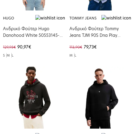
HUGO
TOMMY JEANS
Ανδρικό Φούτερ Hugo
Ανδρικό Φούτερ Tommy
Danohood White 50553145-
Jeans TJM 90S Dna Play
102
Hoodie Ecru DM0DM22379-
90,97€
79,73€
129,95€
113,90€
YBL
S
M
L
M
L