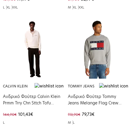
L
XL
XXL
M
XL
XXL
CALVIN KLEIN
TOMMY JEANS
Ανδρικό Φούτερ Calvin Klein
Ανδρικό Φούτερ Tommy
Prmm Trry Chn Sttch Tofu
Jeans Melange Flag Crew
LV04RC227G-YAS
Grey Htr DM0DM21186-P6N
101,43€
79,73€
144,90€
113,90€
L
M
L