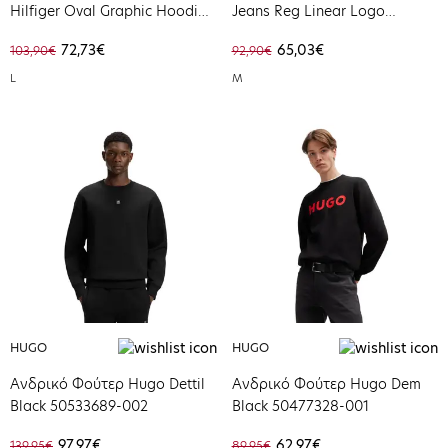
Hilfiger Oval Graphic Hoodie
Jeans Reg Linear Logo
Timeless Camel
Hoodie Ext Pecan Nut Multi
72,73€
65,03€
103,90€
92,90€
MW0MW40864-GV7
DM0DM20746-GVP
L
M
HUGO
HUGO
Ανδρικό Φούτερ Hugo Dettil
Ανδρικό Φούτερ Hugo Dem
Black 50533689-002
Black 50477328-001
97,97€
62,97€
139,95€
89,95€