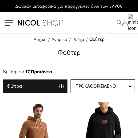
Δωρεάν μεταφορικά για παραγγελίες άνω των 39,90€
se menu
submenu
submenu
submenu
submenu
Αρχική
Ανδρικά
Ρούχα
Φούτερ
submenu
Φούτερ
submenu
Βρέθηκαν
17 Προϊόντα
Φίλτρα