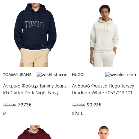
TOMMY JEANS
HUGO
Αντρικό Φούτερ Tommy Jeans
Aνδρικό Φούτερ Hugo Jersey
Rlx Glitter Dark Night Navy
Diridood White 50522119-101
DM0DM20601-C1G
79,73€
90,97€
113,90€
129,95€
M
S
M
L