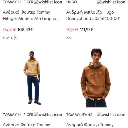
TOMMY HILFIGER
HUGO
Ανδρικό Φούτερ Tommy
Ανδρική Μπλούζα Hugo
Hilfiger Modern Ath Graphic
Danovohood 50546400-001
Hoody Black MW0MW41431-
108,43€
111,97€
154,90€
159,95€
BDS
S
M
L
XL
XXL
TOMMY HILFIGER
TOMMY JEANS
Ανδρικό Φούτερ Tommy
Ανδρικό Φούτερ Tommy