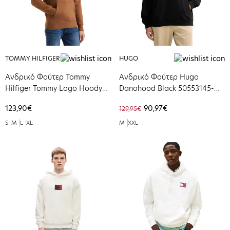
TOMMY HILFIGER
HUGO
Ανδρικό Φούτερ Tommy
Ανδρικό Φούτερ Hugo
Hilfiger Tommy Logo Hoody
Danohood Black 50553145-
Timeless Tawny
001
123,90€
90,97€
129,95€
MW0MW11599-GVH
S
M
L
XL
M
XXL