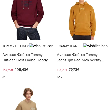
TOMMY HILFIGER
TOMMY JEANS
Αντρικό Φούτερ Tommy
Ανδρικό Φούτερ Tommy
Hilfiger Crest Emrbo Hoody
Jeans Tjm Reg Arch Varsity
Deep Rouge MW0MW35527-
Hoodie Alchemy
108,43€
79,73€
154,90€
113,90€
VLP
DM0DM18410-GQ2
M
XXL