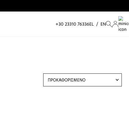
+30 23310 76336
EL
/
EN