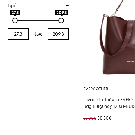
Τιμή
27.3
209.3
έως
EVERY OTHER
Γυναικεία Τσάντα EVERY 
Bag Burgundy 12031-BU
38,50€
55,00€