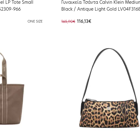
l LP Tote Small
Γυναικεία Τσάντα Calvin Klein Mediu
52309-966
Black / Antique Light Gold LV04F316
116,13€
ONE SIZE
165,90€