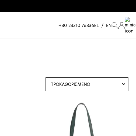
+30 23310 76336
EL
/
EN