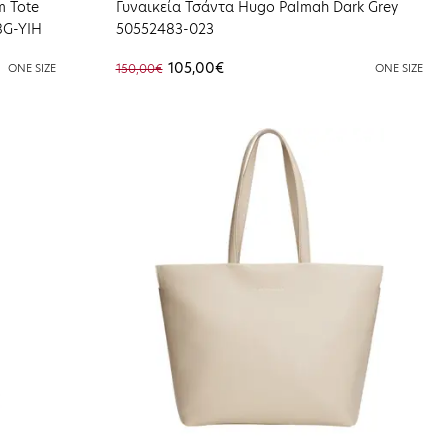
m Tote
Γυναικεία Τσάντα Hugo Palmah Dark Grey
8G-YIH
50552483-023
105,00€
ONE SIZE
150,00€
ONE SIZE