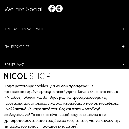
We are Social.
ΧΡΗΣΙΜΟΙ ΣΥΝΔΕΣΜΟΙ
ΠΛΗΡΟΦΟΡΙΕΣ
ΒΡΕΙΤΕ ΜΑΣ
ΑΝΤΩΝΙΟΥ ΚΑΜΑΡΑ 3, ΒΕΡΟΙΑ, ΕΛΛΑΔΑ
Χρησιμοποιούμε cookies, για να σου προσφέρουμε
+30 23310 76336
προσωποποιημένη εμπειρία περιήγησης. Κάνε «κλικ» στο κουμπί
«Αποδοχή όλων» και βοήθησέ μας να προσαρμόσουμε τις
ΩΡΑΡΙΟ ΤΗΛΕΦΩΝΙΚΟΥ ΚΕΝΤΡΟΥ
προτάσεις μας αποκλειστικά στο περιεχόμενο που σε ενδιαφέρει.
Εναλλακτικά κλίκαρε αυτά που θες και πάτα «Αποδοχή
ΔΕΥΤΕΡΑ, ΤΕΤΑΡΤΗ: 09:00 - 14:30
επιλεγμένων»! Τα cookies είναι μικρά αρχεία κειμένου που
ΤΡΙΤΗ, ΠΕΜΠΤΗ, ΠΑΡΑΣΚΕΥΗ: 09:30 - 14:00 & 17:30 - 21:00
χρησιμοποιούνται από τους δικτυακούς τόπους για να κάνουν την
ΣΑΒΒΑΤΟ: 09:30 - 14:30
εμπειρία του χρήστη πιο αποτελεσματική.