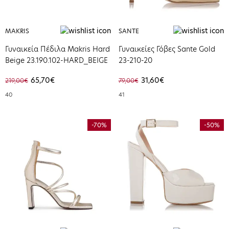
MAKRIS
SANTE
Γυναικεία Πέδιλα Makris Hard
Γυναικείες Γόβες Sante Gold
Beige 23.190.102-HARD_BEIGE
23-210-20
65,70€
31,60€
219,00€
79,00€
40
41
-70%
-50%