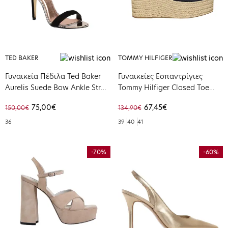
TED BAKER
TOMMY HILFIGER
Γυναικεία Πέδιλα Ted Baker
Γυναικείες Εσπαντρίγιες
Aurelis Suede Bow Ankle Strap
Tommy Hilfiger Closed Toe
Black 242283-BLACK1
Linen Flatform Space Blue
75,00€
67,45€
150,00€
134,90€
FW0FW07746-DW6
36
39
40
41
-70%
-60%