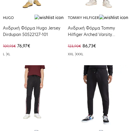
HUGO
TOMMY HILFIGER
Ανδρική Φόρμα Hugo Jersey
Ανδρική Φόρμα Tommy
Dirdupan 50522127-101
Hilfiger Arched Varsity
Sweatpant Desert Sky
76,97€
86,73€
109,95€
123,90€
MW0MW33642-DW5
L
XL
XXL
XXXL