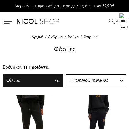
Δωρεάν μεταφορικά για παραγγελίες άνω των 39,90€
se menu
submenu
submenu
submenu
submenu
Αρχική
Ανδρικά
Ρούχα
Φόρμες
submenu
Φόρμες
submenu
Βρέθηκαν
11 Προϊόντα
Φίλτρα