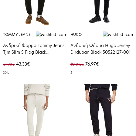
TOMMY JEANS
HUGO
Ανδρική Φόρμα Tommy Jeans
Ανδρική Φόρμα Hugo Jersey
Tjm Slim S Flag Black
Dirdupan Black 50522127-001
DM0DM20473-BDS
43,33€
76,97€
61,90€
109,95€
XXL
S