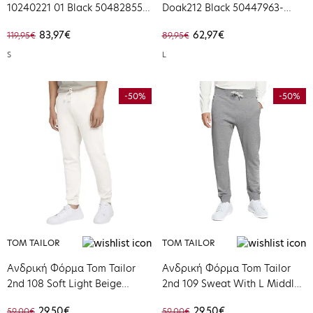
10240221 01 Black 50482855-
Doak212 Black 50447963-
001
10231445-001
83,97€
62,97€
119,95€
89,95€
S
L
-50%
-50%
TOM TAILOR
TOM TAILOR
Ανδρική Φόρμα Tom Tailor
Ανδρική Φόρμα Tom Tailor
2nd 108 Soft Light Beige
2nd 109 Sweat With L Middle
1027592-10338
Grey Melange 1028272-11087
29,50€
29,50€
59,00€
59,00€