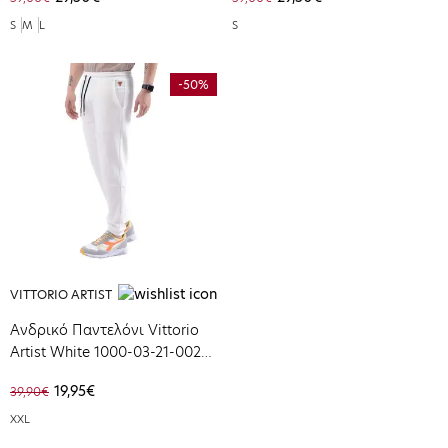
S
M
L
S
-50%
VITTORIO ARTIST
Ανδρικό Παντελόνι Vittorio
Artist White 1000-03-21-002-
WHITE
19,95€
39,90€
XXL