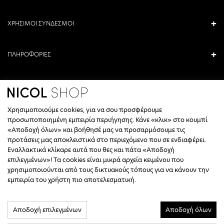
ΧΡΗΣΙΜΟΙ ΣΥΝΔΕΣΜΟΙ
ΠΛΗΡΟΦΟΡΙΕΣ
ΒΡΕΙΤΕ ΜΑΣ
Χρησιμοποιούμε cookies, για να σου προσφέρουμε
ΑΝΤΩΝΙΟΥ ΚΑΜΑΡΑ 3, ΒΕΡΟΙΑ, ΕΛΛΑΔΑ
προσωποποιημένη εμπειρία περιήγησης. Κάνε «κλικ» στο κουμπί
«Αποδοχή όλων» και βοήθησέ μας να προσαρμόσουμε τις
+30 23310 76336
προτάσεις μας αποκλειστικά στο περιεχόμενο που σε ενδιαφέρει.
Εναλλακτικά κλίκαρε αυτά που θες και πάτα «Αποδοχή
ΩΡΑΡΙΟ ΤΗΛΕΦΩΝΙΚΟΥ ΚΕΝΤΡΟΥ
επιλεγμένων»! Τα cookies είναι μικρά αρχεία κειμένου που
ΔΕΥΤΕΡΑ, ΤΕΤΑΡΤΗ: 09:00 - 14:30
χρησιμοποιούνται από τους δικτυακούς τόπους για να κάνουν την
ΤΡΙΤΗ, ΠΕΜΠΤΗ, ΠΑΡΑΣΚΕΥΗ: 09:30 - 14:00 & 17:30 - 21:00
εμπειρία του χρήστη πιο αποτελεσματική.
ΣΑΒΒΑΤΟ: 09:30 - 14:30
INFO@NICOLSHOP.GR
Αποδοχή επιλεγμένων
Αποδοχή όλων