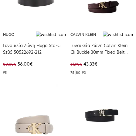
HUGO
CALVIN KLEIN
Γυναικεία Ζώνη Hugo Sta-G
Γυναικεία Ζώνη Calvin Klein
Sz35 50522692-212
Ck Buckle 30mm Fixed Belt
Fudge / Antique Light Gold
56,00€
43,33€
80,00€
61,90€
LV04F7054G-2X8
95
75
80
90