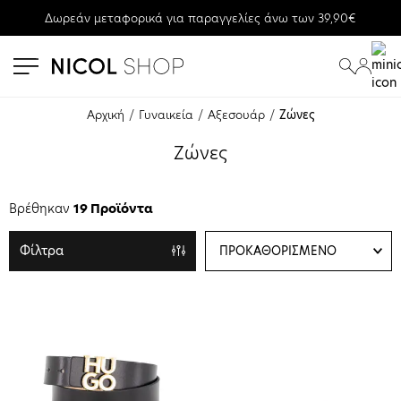
Δωρεάν μεταφορικά για παραγγελίες άνω των 39,90€
se menu
submenu
submenu
submenu
submenu
Αρχική
Γυναικεία
Αξεσουάρ
Ζώνες
submenu
Ζώνες
submenu
Βρέθηκαν
19 Προϊόντα
Φίλτρα