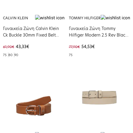
CALVIN KLEIN
TOMMY HILFIGER
Γυναικεία Ζώνη Calvin Klein
Γυναικεία Ζώνη Tommy
Ck Buckle 30mm Fixed Belt
Hilfiger Modern 2.5 Rev Black
Chateu / Antique Light Gold
Classic Beige AW0AW17495-
43,33€
54,53€
61,90€
77,90€
LV04F7054G-2X7
BDS
75
80
90
75