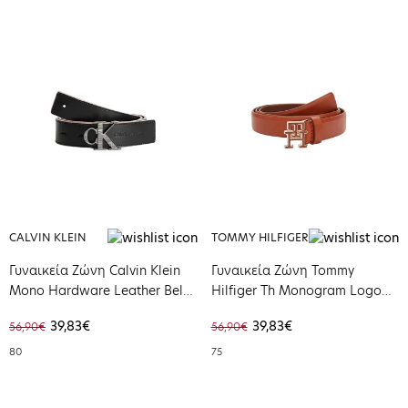
CALVIN KLEIN
TOMMY HILFIGER
Γυναικεία Ζώνη Calvin Klein
Γυναικεία Ζώνη Tommy
Mono Hardware Leather Belt
Hilfiger Th Monogram Logo
30mm Black K60K610364-BDS
2.5 Natural Cognac
39,83€
39,83€
56,90€
56,90€
AW0AW14239-GTU
80
75