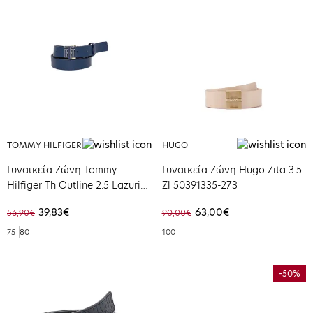
TOMMY HILFIGER
HUGO
Γυναικεία Ζώνη Tommy
Γυναικεία Ζώνη Hugo Zita 3.5
Hilfiger Th Outline 2.5 Lazurite
Zl 50391335-273
AW0AW13914-0GY
39,83€
63,00€
56,90€
90,00€
75
80
100
-50%