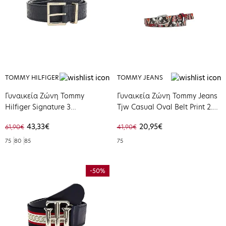
TOMMY HILFIGER
TOMMY JEANS
Γυναικεία Ζώνη Tommy
Γυναικεία Ζώνη Tommy Jeans
Hilfiger Signature 3
Tjw Casual Oval Belt Print 2.0
Monogram Desert Sky
Snake Print AW0AW09873-
43,33€
20,95€
61,90€
41,90€
AW0AW11692-DW5
0G4
75
80
85
75
-50%