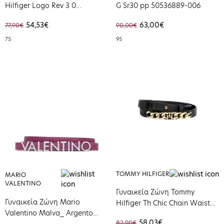
Hilfiger Logo Rev 3 0
G Sr30 pp 50536889-006
Sandalwood Space Blue
54,53€
63,00€
77,90€
90,00€
Mono AW0AW17247-0I1
75
95
TOMMY HILFIGER
MARIO
VALENTINO
Γυναικεία Ζώνη Tommy
Γυναικεία Ζώνη Mario
Hilfiger Th Chic Chain Waist
Valentino Malva_ Argento
2.0 Black AW0AW15386-BDS
58,03€
82,90€
VCS6W555/BEL-V81