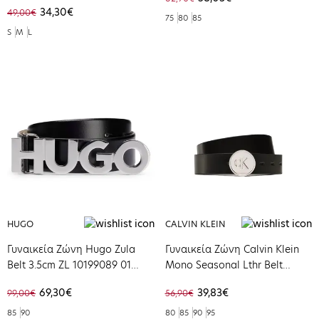
34,30€
49,00€
75
80
85
S
M
L
HUGO
CALVIN KLEIN
Γυναικεία Ζώνη Hugo Zula
Γυναικεία Ζώνη Calvin Klein
Belt 3.5cm ZL 10199089 01
Mono Seasonal Lthr Belt
Black 50470629-001
30mm Black K60K610897-BDS
69,30€
39,83€
99,00€
56,90€
85
90
80
85
90
95