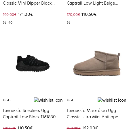
Classic Mini Dipper Black
Captrail Low Light Beige
1168170-BLK
1161830-LHB
171,00€
110,50€
190,00€
170,00€
36
40
36
UGG
UGG
Γυναικεία Sneakers Ugg
Γυναικεία Μποτάκια Ugg
Captrail Low Black 1161830-
Classic Ultra Mini Antilope
BLK
1116109-ALP
110,50€
162,00€
170,00€
180,00€