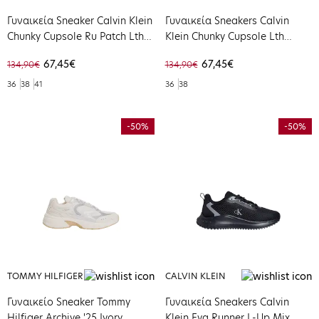
Γυναικεία Sneaker Calvin Klein
Γυναικεία Sneakers Calvin
Chunky Cupsole Ru Patch Lth
Klein Chunky Cupsole Lth
Wn Bright White Black
Bright White Silver
67,45€
67,45€
134,90€
134,90€
YW0YW01846-01W
YW0YW01876-02R
36
38
41
36
38
-50%
-50%
TOMMY HILFIGER
CALVIN KLEIN
Γυναικείο Sneaker Tommy
Γυναικεία Sneakers Calvin
Hilfiger Archive '25 Ivory
Klein Eva Runner L-Up Mix