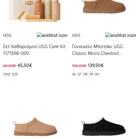
UGG
UGG
Σετ Καθαρισμού UGG Care Kit
Γυναικείο Μποτάκι UGG
1171598-000
Classic Micro Chestnut
1173891-CHE
45,50€
139,50€
65,00€
155,00€
ONE SIZE
36
37
38
39
40