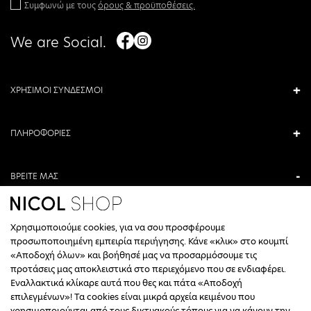
Συμφωνώ με τους
όρους & προϋποθέσεις.
We are Social.
ΧΡΗΣΙΜΟΙ ΣΥΝΔΕΣΜΟΙ
ΠΛΗΡΟΦΟΡΙΕΣ
ΒΡΕΙΤΕ ΜΑΣ
ΑΝΤΩΝΙΟΥ ΚΑΜΑΡΑ 3, ΒΕΡΟΙΑ, ΕΛΛΑΔΑ
Χρησιμοποιούμε cookies, για να σου προσφέρουμε
+30 23310 76336
προσωποποιημένη εμπειρία περιήγησης. Κάνε «κλικ» στο κουμπί
«Αποδοχή όλων» και βοήθησέ μας να προσαρμόσουμε τις
ΩΡΑΡΙΟ ΤΗΛΕΦΩΝΙΚΟΥ ΚΕΝΤΡΟΥ
προτάσεις μας αποκλειστικά στο περιεχόμενο που σε ενδιαφέρει.
Εναλλακτικά κλίκαρε αυτά που θες και πάτα «Αποδοχή
ΔΕΥΤΕΡΑ, ΤΕΤΑΡΤΗ: 09:00 - 14:30
επιλεγμένων»! Τα cookies είναι μικρά αρχεία κειμένου που
ΤΡΙΤΗ, ΠΕΜΠΤΗ, ΠΑΡΑΣΚΕΥΗ: 09:30 - 14:00 & 17:30 - 21:00
χρησιμοποιούνται από τους δικτυακούς τόπους για να κάνουν την