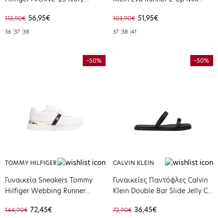
Gentle Gold EN0EN02809-02Z
Mesh Logo Ck Black
56,95€
51,95€
113,90€
103,90€
Mockingbird YW0YW01851-
0GU
36
37
38
37
38
41
-50%
-50%
TOMMY HILFIGER
CALVIN KLEIN
Γυναικεία Sneakers Tommy
Γυναικείες Παντόφλες Calvin
Hilfiger Webbing Runner
Klein Double Bar Slide Jelly Ck
White FW0FW08904-YBS
Black HW0HW02417-BEH
72,45€
36,45€
144,90€
72,90€