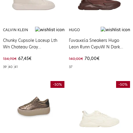
CALVIN KLEIN
HUGO
Chunky Cupsole Laceup Lth
Γυναικεία Sneakers Hugo
Wn Chateau Gray
Leon Runn CvpuW N Dark
YW0YW01947-PA8
Brown 50536660-201
67,45€
70,00€
134,90€
140,00€
39
40
41
37
-50%
-50%