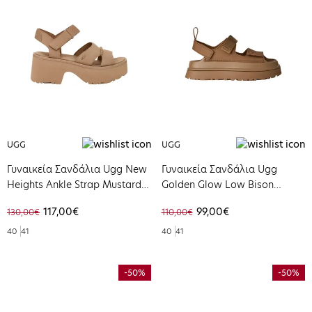
UGG
UGG
Γυναικεία Σανδάλια Ugg New
Γυναικεία Σανδάλια Ugg
Heights Ankle Strap Mustard
Golden Glow Low Bison
Seed 1167475-MDSD
Brown 1152685-BRWN
117,00€
99,00€
130,00€
110,00€
40
41
40
41
-50%
-50%