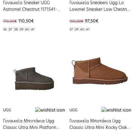
Γυναικείο Sneaker UGG
Γυναικεία Sneakers Ugg Lo
Astromel Chestnut 1171541-
Lowmel Sneaker Low Chestnut
CHE
1168890-CHE
110,50€
97,50€
170,00€
150,00€
36
37
38
39
40
41
37
39
40
41
UGG
UGG
Γυναικεία Μποτάκια Ugg
Γυναικεία Μποτάκια Ugg
Classic Ultra Mini Platform
Classic Ultra Mini Rocky Oak
Charcoal 1135092-CHRC
1116109-RYK