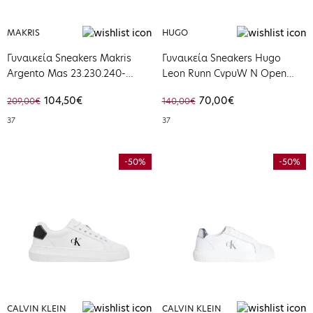
MAKRIS
HUGO
Γυναικεία Sneakers Makris
Γυναικεία Sneakers Hugo
Argento Mas 23.230.240-
Leon Runn CvpuW N Open
ARGENTO_MAS
White 50536660-118
104,50€
70,00€
209,00€
140,00€
37
37
-50%
-50%
CALVIN KLEIN
CALVIN KLEIN