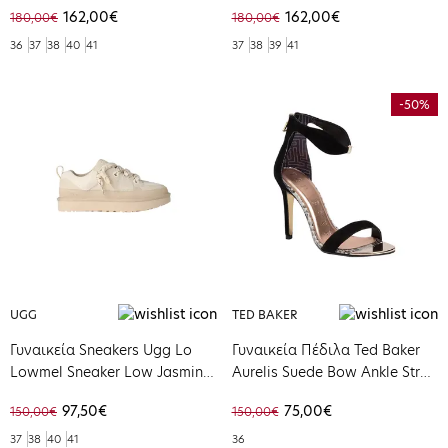
162,00€
162,00€
180,00€
180,00€
36
37
38
40
41
37
38
39
41
-50%
UGG
TED BAKER
Γυναικεία Sneakers Ugg Lo
Γυναικεία Πέδιλα Ted Baker
Lowmel Sneaker Low Jasmine
Aurelis Suede Bow Ankle Strap
1168890-JSM
Black 242283-BLACK1
97,50€
75,00€
150,00€
150,00€
37
38
40
41
36