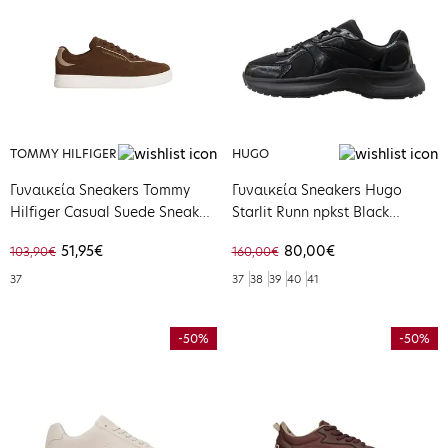
TOMMY HILFIGER
HUGO
Γυναικεία Sneakers Tommy
Γυναικεία Sneakers Hugo
Hilfiger Casual Suede Sneaker
Starlit Runn npkst Black
Legacy Brown FW0FW09050-
50552668-001
51,95€
80,00€
103,90€
160,00€
GV0
37
37
38
39
40
41
-50%
-50%