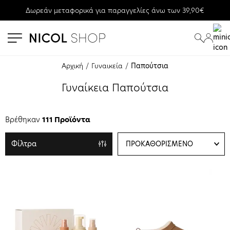
Δωρεάν μεταφορικά για παραγγελίες άνω των 39,90€
se menu
submenu
submenu
submenu
submenu
Αρχική
Γυναικεία
Παπούτσια
submenu
Γυναίκεια Παπούτσια
submenu
Βρέθηκαν
111 Προϊόντα
Φίλτρα