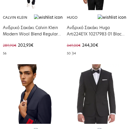
CALVIN KLEIN
HUGO
Ανδρικό Σακάκι Calvin Klein
Ανδρικό Σακάκι Hugo
Modern Wool Blend Regular
Arti224E1X 10217983 01 Black
Blazer Night Sky K10K112935-
50476333-001
202,93€
244,30€
289,90€
349,00€
CHW
56
50
54