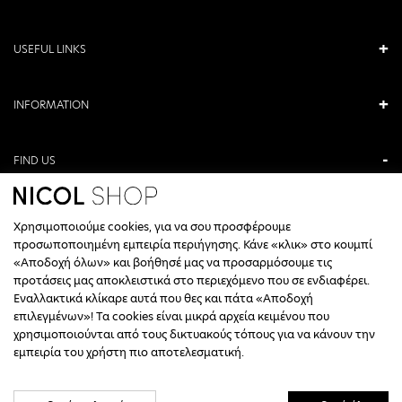
USEFUL LINKS
INFORMATION
FIND US
ANTONIOU KAMARA 3, VERIA, GREECE
Χρησιμοποιούμε cookies, για να σου προσφέρουμε
+30 23310 76336
προσωποποιημένη εμπειρία περιήγησης. Κάνε «κλικ» στο κουμπί
«Αποδοχή όλων» και βοήθησέ μας να προσαρμόσουμε τις
CALL CENTER HOURS
προτάσεις μας αποκλειστικά στο περιεχόμενο που σε ενδιαφέρει.
Εναλλακτικά κλίκαρε αυτά που θες και πάτα «Αποδοχή
ΔΕΥΤΕΡΑ, ΤΕΤΑΡΤΗ: 09:00 - 14:30
επιλεγμένων»! Τα cookies είναι μικρά αρχεία κειμένου που
ΤΡΙΤΗ, ΠΕΜΠΤΗ, ΠΑΡΑΣΚΕΥΗ: 09:30 - 14:00 & 17:30 - 21:00
χρησιμοποιούνται από τους δικτυακούς τόπους για να κάνουν την
ΣΑΒΒΑΤΟ: 09:30 - 14:30
εμπειρία του χρήστη πιο αποτελεσματική.
INFO@NICOLSHOP.GR