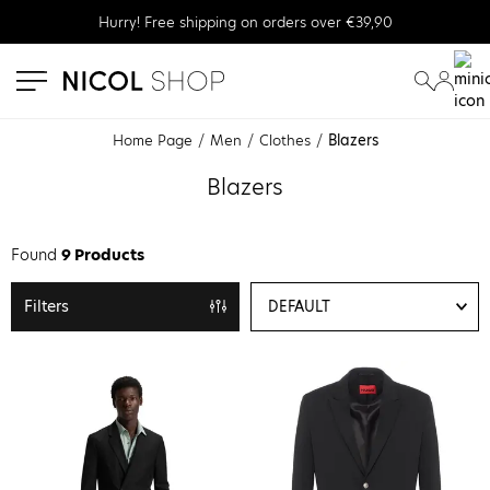
Hurry! Free shipping on orders over €39,90
se menu
submenu
submenu
submenu
submenu
Home Page
Men
Clothes
Blazers
submenu
Blazers
submenu
Found
9 Products
Filters