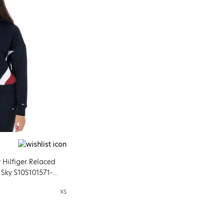
Hilfiger Relaced
 Sky S10S101571-
XS