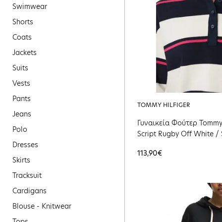
Swimwear
Shorts
Coats
Jackets
Suits
Vests
Pants
TOMMY HILFIGER
Jeans
Γυναικεία Φούτερ Tommy H
Polo
Script Rugby Off White / 
Dresses
DW0DW23303-0FD
113,90€
Skirts
Tracksuit
Cardigans
Blouse - Knitwear
Tops