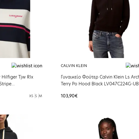
CALVIN KLEIN
ilfiger Tjw Rlx
Γυναικείο Φούτερ Calvin Klein Ls Arc
Stripe
Terry Po Hood Black LV047C224G-UB
103,90€
XS
S
M