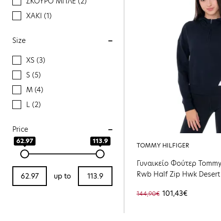
ΣΚΟΥΡΟ ΜΠΛΕ (2)
ΧΑΚΙ (1)
Size
XS (3)
S (5)
M (4)
L (2)
Price
62.97
113.9
TOMMY HILFIGER
Γυναικείο Φούτερ Tommy 
Rwb Half Zip Hwk Desert
up to
DW5
101,43€
144,90€