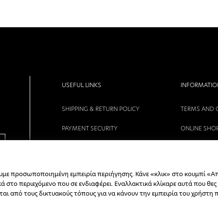
USEFUL LINKS
INFORMATIO
SHIPPING & RETURN POLICY
TERMS AND 
PAYMENT SECURITY
ONLINE SHO
COMPANY
PRIVACY POL
CONTACT
CAREERS
ουμε προσωποποιημένη εμπειρία περιήγησης. Κάνε «κλικ» στο κουμπί «Α
 στο περιεχόμενο που σε ενδιαφέρει. Εναλλακτικά κλίκαρε αυτά που θες
ORDER STATUS
νται από τους δικτυακούς τόπους για να κάνουν την εμπειρία του χρήστη 
REGISTER B2B