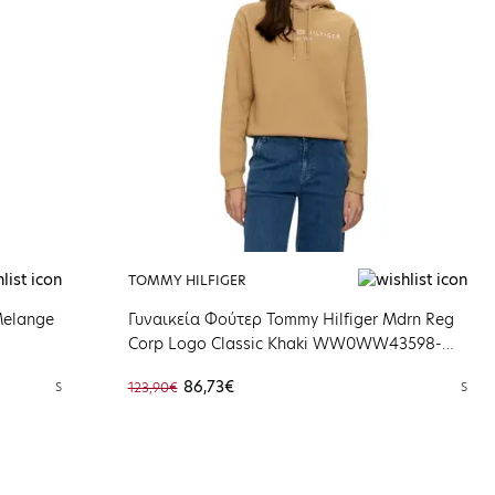
TOMMY HILFIGER
Melange
Γυναικεία Φούτερ Tommy Hilfiger Mdrn Reg
Corp Logo Classic Khaki WW0WW43598-
RBL
86,73€
S
123,90€
S