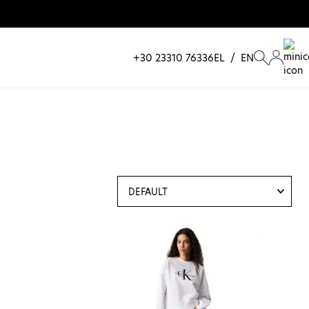
+30 23310 76336
EL
/
EN