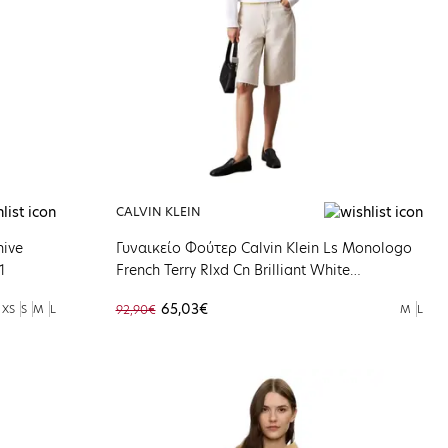
CALVIN KLEIN
hive
Γυναικείο Φούτερ Calvin Klein Ls Monologo
1
French Terry Rlxd Cn Brilliant White
LV047B234G-YAA
65,03€
XS
S
M
L
92,90€
M
L