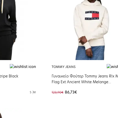
TOMMY JEANS
ripe Black
Γυναικείο Φούτερ Tommy Jeans Rlx 
Flag Ext Ancient White Melange
DW0DW19047-HCV
86,73€
S
M
123,90€