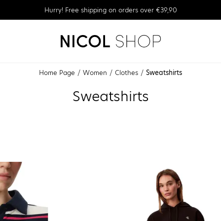
Hurry! Free shipping on orders over €39,90
Home Page
Women
Clothes
Sweatshirts
Sweatshirts