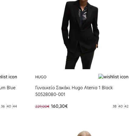
HUGO
ium Blue
Γυναικείο Σακάκι Hugo Αtenia 1 Black
50528080-001
160,30€
36
40
44
229,00€
38
40
42