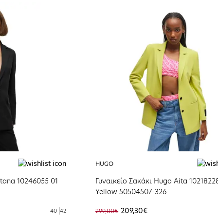
HUGO
tana 10246055 01
Γυναικείο Σακάκι Hugo Aita 1021822
Yellow 50504507-326
209,30€
40
42
299,00€