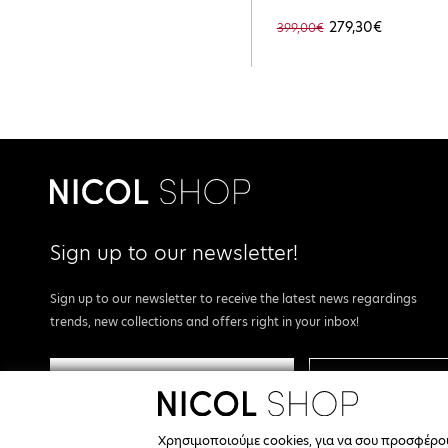
279,30€
399,00€
Sign up to our newsletter!
Sign up to our newsletter to receive the latest news regardings
trends, new collections and offers right in your inbox!
REGISTER
I agree with the
terms & conditions.
Χρησιμοποιούμε cookies, για να σου προσφέρ