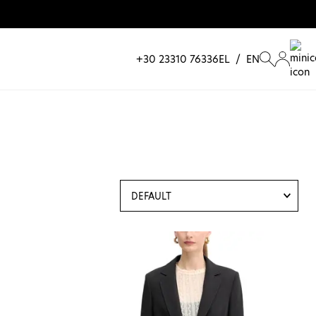
+30 23310 76336
EL
/
EN