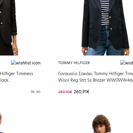
TOMMY HILFIGER
ilfiger Timeless
Γυναικείο Σακάκι Tommy Hilfiger Tim
Black
Wool Reg Strt Ss Blazer WW0WW46
260,91€
38
40
289,90€