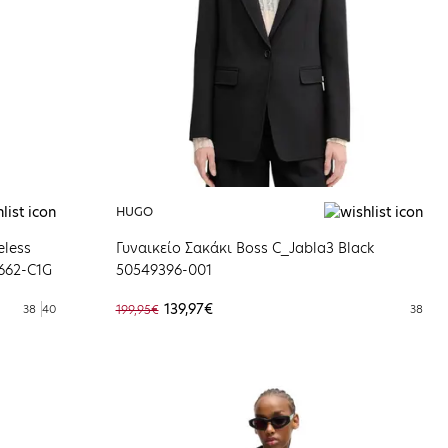
HUGO
eless
Γυναικείο Σακάκι Boss C_Jabla3 Black
662-C1G
50549396-001
139,97€
38
40
199,95€
38