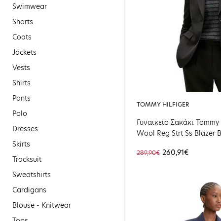
Swimwear
Shorts
Coats
Jackets
Vests
Shirts
Pants
TOMMY HILFIGER
Polo
Γυναικείο Σακάκι Tommy H
Dresses
Wool Reg Strt Ss Blazer 
Skirts
WW0WW46662-BDS
260,91€
289,90€
Tracksuit
Sweatshirts
Cardigans
Blouse - Knitwear
Tops