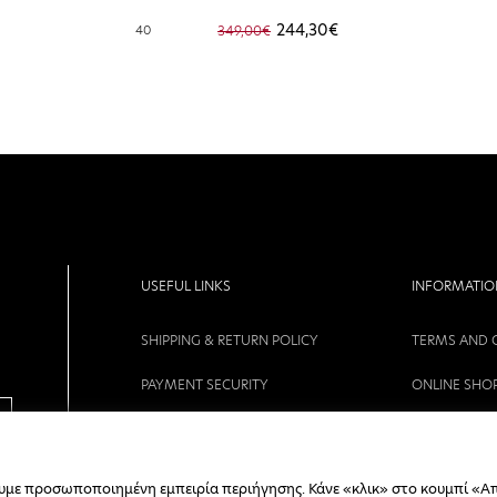
244,30€
40
349,00€
USEFUL LINKS
INFORMATIO
SHIPPING & RETURN POLICY
TERMS AND 
PAYMENT SECURITY
ONLINE SHO
COMPANY
PRIVACY POL
CONTACT
CAREERS
ουμε προσωποποιημένη εμπειρία περιήγησης. Κάνε «κλικ» στο κουμπί «Α