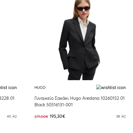
HUGO
8228 01
Γυναικείο Σακάκι Hugo Aredana 10260152 01
Black 50516131-001
195,30€
40
42
279,00€
38
42