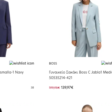
BOSS
smalla-1 Navy
Γυναικείο Σακάκι Βoss C Jabla1 Med
50535214-421
139,97€
38
199,95€