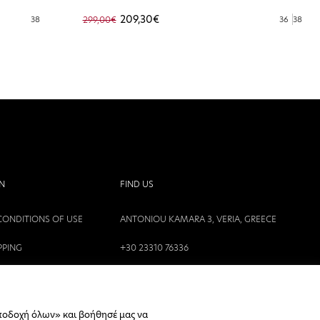
209,30€
38
299,00€
36
38
N
FIND US
CONDITIONS OF USE
ANTONIOU KAMARA 3, VERIA, GREECE
PPING
+30 23310 76336
ICY
CALL CENTER HOURS
ΔΕΥΤΕΡΑ, ΤΕΤΑΡΤΗ: 09:00 - 14:30
ΤΡΙΤΗ, ΠΕΜΠΤΗ, ΠΑΡΑΣΚΕΥΗ: 09:30 -
ποδοχή όλων» και βοήθησέ μας να