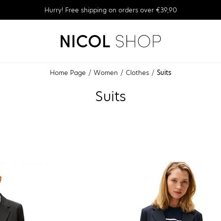
Hurry! Free shipping on orders over €39,90
Home Page
Women
Clothes
Suits
Suits