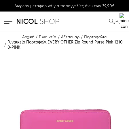
Δωρεάν μεταφορικά για παραγγελίες άνω των 39,90€
se menu
submenu
submenu
Αρχική
Γυναικεία
Αξεσουάρ
Πορτοφόλια
Γυναικείο Πορτοφόλι EVERY OTHER Zip Round Purse Pink 1210
0-PINK