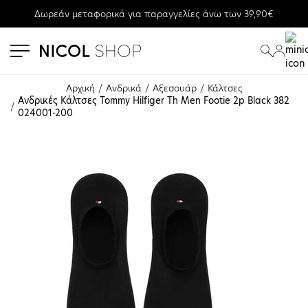
Δωρεάν μεταφορικά για παραγγελίες άνω των 39,90€
se menu
submenu
submenu
Αρχική
Ανδρικά
Αξεσουάρ
Κάλτσες
Ανδρικές Κάλτσες Tommy Hilfiger Th Men Footie 2p Black 382
024001-200