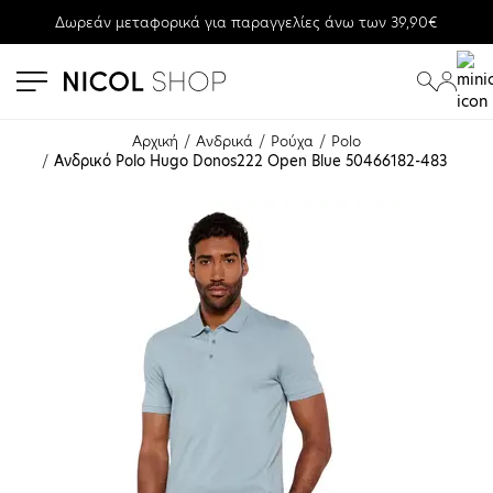
Δωρεάν μεταφορικά για παραγγελίες άνω των 39,90€
se menu
submenu
submenu
Αρχική
Ανδρικά
Ρούχα
Polo
Ανδρικό Polo Hugo Donos222 Open Blue 50466182-483