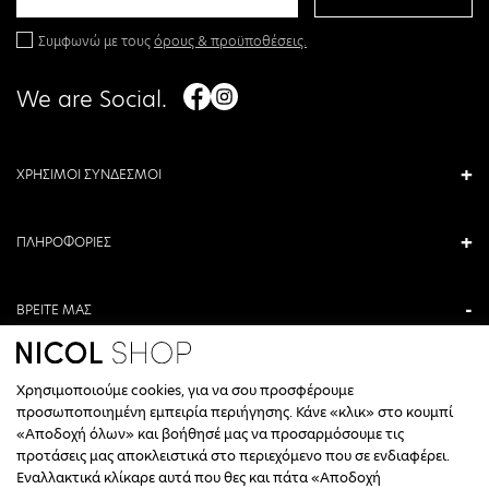
Συμφωνώ με τους
όρους & προϋποθέσεις.
We are Social.
ΧΡΗΣΙΜΟΙ ΣΥΝΔΕΣΜΟΙ
ΠΛΗΡΟΦΟΡΙΕΣ
ΒΡΕΙΤΕ ΜΑΣ
ΑΝΤΩΝΙΟΥ ΚΑΜΑΡΑ 3, ΒΕΡΟΙΑ, ΕΛΛΑΔΑ
Χρησιμοποιούμε cookies, για να σου προσφέρουμε
+30 23310 76336
προσωποποιημένη εμπειρία περιήγησης. Κάνε «κλικ» στο κουμπί
«Αποδοχή όλων» και βοήθησέ μας να προσαρμόσουμε τις
ΩΡΑΡΙΟ ΤΗΛΕΦΩΝΙΚΟΥ ΚΕΝΤΡΟΥ
προτάσεις μας αποκλειστικά στο περιεχόμενο που σε ενδιαφέρει.
Εναλλακτικά κλίκαρε αυτά που θες και πάτα «Αποδοχή
ΔΕΥΤΕΡΑ, ΤΕΤΑΡΤΗ: 09:00 - 14:30