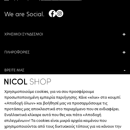
We are Social.
ΧΡΗΣΙΜΟΙ ΣΥΝΔΕΣΜΟΙ
ΠΛΗΡΟΦΟΡΙΕΣ
ΒΡΕΙΤΕ ΜΑΣ
ΑΝΤΩΝΙΟΥ ΚΑΜΑΡΑ 3, ΒΕΡΟΙΑ, ΕΛΛΑΔΑ
Χρησιμοποιούμε cookies, για να σου προσφέρουμε
+30 23310 76336
προσωποποιημένη εμπειρία περιήγησης. Κάνε «κλικ» στο κουμπί
«Αποδοχή όλων» και βοήθησέ μας να προσαρμόσουμε τις
ΩΡΑΡΙΟ ΤΗΛΕΦΩΝΙΚΟΥ ΚΕΝΤΡΟΥ
προτάσεις μας αποκλειστικά στο περιεχόμενο που σε ενδιαφέρει.
Εναλλακτικά κλίκαρε αυτά που θες και πάτα «Αποδοχή
ΔΕΥΤΕΡΑ, ΤΕΤΑΡΤΗ: 09:00 - 14:30
επιλεγμένων»! Τα cookies είναι μικρά αρχεία κειμένου που
ΤΡΙΤΗ, ΠΕΜΠΤΗ, ΠΑΡΑΣΚΕΥΗ: 09:30 - 14:00 & 17:30 - 21:00
χρησιμοποιούνται από τους δικτυακούς τόπους για να κάνουν την
ΣΑΒΒΑΤΟ: 09:30 - 14:30