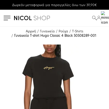
Δωρεάν μεταφορικά για παραγγελίες άνω των 39,90€
se menu
submenu
submenu
Αρχική
Γυναικεία
Ρούχα
T-Shirts
Γυναικείο T-shirt Ηugo Classic 4 Black 50508289-001