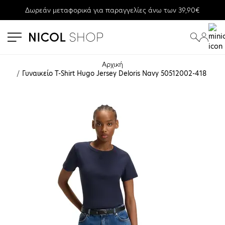
Δωρεάν μεταφορικά για παραγγελίες άνω των 39,90€
se menu
submenu
submenu
Αρχική
Γυναικείο T-Shirt Hugo Jersey Deloris Navy 50512002-418