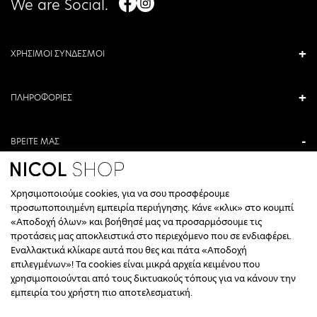
We are Social.
ΧΡΗΣΙΜΟΙ ΣΥΝΔΕΣΜΟΙ
ΠΛΗΡΟΦΟΡΙΕΣ
ΒΡΕΙΤΕ ΜΑΣ
ΑΝΤΩΝΙΟΥ ΚΑΜΑΡΑ 3, ΒΕΡΟΙΑ, ΕΛΛΑΔΑ
Χρησιμοποιούμε cookies, για να σου προσφέρουμε
+30 23310 76336
προσωποποιημένη εμπειρία περιήγησης. Κάνε «κλικ» στο κουμπί
«Αποδοχή όλων» και βοήθησέ μας να προσαρμόσουμε τις
ΩΡΑΡΙΟ ΤΗΛΕΦΩΝΙΚΟΥ ΚΕΝΤΡΟΥ
προτάσεις μας αποκλειστικά στο περιεχόμενο που σε ενδιαφέρει.
Εναλλακτικά κλίκαρε αυτά που θες και πάτα «Αποδοχή
ΔΕΥΤΕΡΑ, ΤΕΤΑΡΤΗ: 09:00 - 14:30
επιλεγμένων»! Τα cookies είναι μικρά αρχεία κειμένου που
ΤΡΙΤΗ, ΠΕΜΠΤΗ, ΠΑΡΑΣΚΕΥΗ: 09:30 - 14:00 & 17:30 - 21:00
χρησιμοποιούνται από τους δικτυακούς τόπους για να κάνουν την
ΣΑΒΒΑΤΟ: 09:30 - 14:30
εμπειρία του χρήστη πιο αποτελεσματική.
INFO@NICOLSHOP.GR