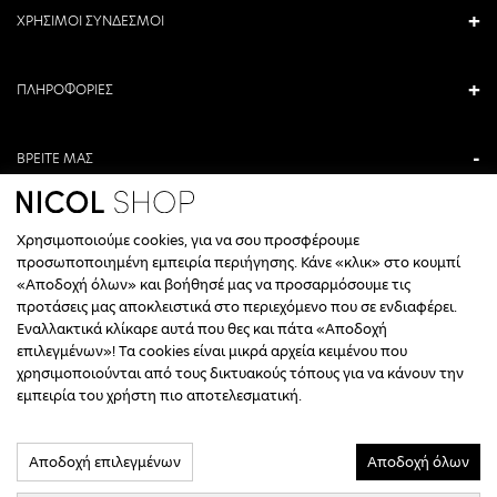
ΧΡΗΣΙΜΟΙ ΣΥΝΔΕΣΜΟΙ
ΠΛΗΡΟΦΟΡΙΕΣ
ΒΡΕΙΤΕ ΜΑΣ
ΑΝΤΩΝΙΟΥ ΚΑΜΑΡΑ 3, ΒΕΡΟΙΑ, ΕΛΛΑΔΑ
Χρησιμοποιούμε cookies, για να σου προσφέρουμε
+30 23310 76336
προσωποποιημένη εμπειρία περιήγησης. Κάνε «κλικ» στο κουμπί
«Αποδοχή όλων» και βοήθησέ μας να προσαρμόσουμε τις
ΩΡΑΡΙΟ ΤΗΛΕΦΩΝΙΚΟΥ ΚΕΝΤΡΟΥ
προτάσεις μας αποκλειστικά στο περιεχόμενο που σε ενδιαφέρει.
Εναλλακτικά κλίκαρε αυτά που θες και πάτα «Αποδοχή
ΔΕΥΤΕΡΑ, ΤΕΤΑΡΤΗ: 09:00 - 14:30
επιλεγμένων»! Τα cookies είναι μικρά αρχεία κειμένου που
ΤΡΙΤΗ, ΠΕΜΠΤΗ, ΠΑΡΑΣΚΕΥΗ: 09:30 - 14:00 & 17:30 - 21:00
χρησιμοποιούνται από τους δικτυακούς τόπους για να κάνουν την
ΣΑΒΒΑΤΟ: 09:30 - 14:30
εμπειρία του χρήστη πιο αποτελεσματική.
INFO@NICOLSHOP.GR
Αποδοχή επιλεγμένων
Αποδοχή όλων