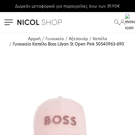
Δωρεάν μεταφορικά για παραγγελίες άνω των 39,90€
se menu
submenu
submenu
Αρχική
Γυναικεία
Αξεσουάρ
Καπέλα
Γυναικείο Καπέλο Boss Lilyan St Open Pink 50540963-690