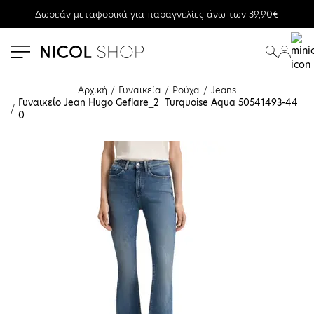
Δωρεάν μεταφορικά για παραγγελίες άνω των 39,90€
se menu
submenu
submenu
Αρχική
Γυναικεία
Ρούχα
Jeans
Γυναικείο Jean Hugo Geflare_2  Turquoise Aqua 50541493-44
0