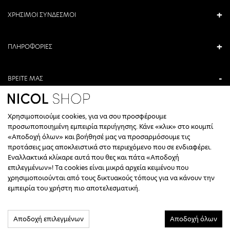
ΧΡΗΣΙΜΟΙ ΣΥΝΔΕΣΜΟΙ
ΠΛΗΡΟΦΟΡΙΕΣ
ΒΡΕΙΤΕ ΜΑΣ
ΑΝΤΩΝΙΟΥ ΚΑΜΑΡΑ 3, ΒΕΡΟΙΑ, ΕΛΛΑΔΑ
Χρησιμοποιούμε cookies, για να σου προσφέρουμε
+30 23310 76336
προσωποποιημένη εμπειρία περιήγησης. Κάνε «κλικ» στο κουμπί
«Αποδοχή όλων» και βοήθησέ μας να προσαρμόσουμε τις
ΩΡΑΡΙΟ ΤΗΛΕΦΩΝΙΚΟΥ ΚΕΝΤΡΟΥ
προτάσεις μας αποκλειστικά στο περιεχόμενο που σε ενδιαφέρει.
Εναλλακτικά κλίκαρε αυτά που θες και πάτα «Αποδοχή
ΔΕΥΤΕΡΑ, ΤΕΤΑΡΤΗ: 09:00 - 14:30
επιλεγμένων»! Τα cookies είναι μικρά αρχεία κειμένου που
ΤΡΙΤΗ, ΠΕΜΠΤΗ, ΠΑΡΑΣΚΕΥΗ: 09:30 - 14:00 & 17:30 - 21:00
χρησιμοποιούνται από τους δικτυακούς τόπους για να κάνουν την
ΣΑΒΒΑΤΟ: 09:30 - 14:30
εμπειρία του χρήστη πιο αποτελεσματική.
INFO@NICOLSHOP.GR
Αποδοχή επιλεγμένων
Αποδοχή όλων