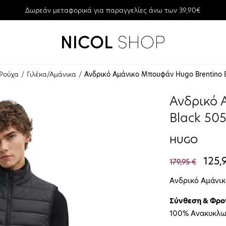
Δωρεάν μεταφορικά για παραγγελίες άνω των 39,90€
Ρούχα
Γιλέκα/Αμάνικα
Ανδρικό Αμάνικο Μπουφάν Hugo Brentino 
Ανδρικό 
Black 50
HUGO
125,
179,95 €
Ανδρικό Αμάνι
Σύνθεση & Φρο
100% Ανακυκλω