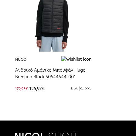
HUGO
Ανδρικό Αμάνικο Μπουφάν Hugo
Brentino Black 50544544-001
125,97€
179,95€
S
M
XL
XXL