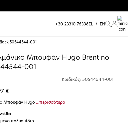
+30 23310 76336
EL
/
EN
Black 50544544-001
Αμάνικο Μπουφάν Hugo Brentino
544544-001
Κωδικός: 50544544-001
97 €
κο Μπουφάν Hugo
...περισσότερα
ντίδα
μένο πολυαμίδιο