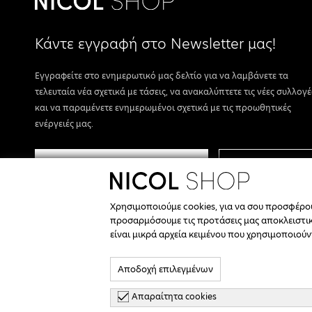
Κάντε εγγραφή στο Newsletter μας!
Εγγραφείτε στο ενημερωτικό μας δελτίο για να λαμβάνετε τα
τελευταία νέα σχετικά με τάσεις, να ανακαλύπτετε τις νέες συλλογέ
και να παραμένετε ενημερωμένοι σχετικά με τις προωθητικές
ενέργειές μας.
ΕΓΓΡΑΦΗ
Συμφωνώ με τους
όρους & προϋποθέσεις.
Χρησιμοποιούμε cookies, για να σου προσφέρ
προσαρμόσουμε τις προτάσεις μας αποκλειστικά
We are Social.
είναι μικρά αρχεία κειμένου που χρησιμοποιού
Αποδοχή επιλεγμένων
Απαραίτητα cookies