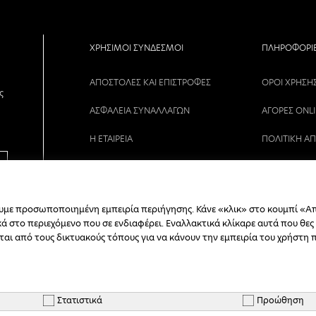
ΧΡΗΣΙΜΟΙ ΣΥΝΔΕΣΜΟΙ
ΠΛΗΡΟΦΟΡΙ
ΑΠΟΣΤΟΛΕΣ ΚΑΙ ΕΠΙΣΤΡΟΦΕΣ
ΟΡΟΙ ΧΡΗΣΗ
ς
ΑΣΦΑΛΕΙΑ ΣΥΝΑΛΛΑΓΩΝ
ΑΓΟΡΕΣ ONL
Η ΕΤΑΙΡΕΙΑ
ΠΟΛΙΤΙΚΗ Α
ΕΠΙΚΟΙΝΩΝΙΑ
ΘΕΣΕΙΣ ΕΡΓΑ
ΕΞΕΛΙΞΗ ΠΑΡΑΓΓΕΛΙΑΣ
ουμε προσωποποιημένη εμπειρία περιήγησης. Κάνε «κλικ» στο κουμπί «Α
 στο περιεχόμενο που σε ενδιαφέρει. Εναλλακτικά κλίκαρε αυτά που θες
ΕΓΓΡΑΦΗ B2B
νται από τους δικτυακούς τόπους για να κάνουν την εμπειρία του χρήστη 
Στατιστικά
Προώθηση
Copyright © 2026 - NICOL SHOP - All Rights Reserved