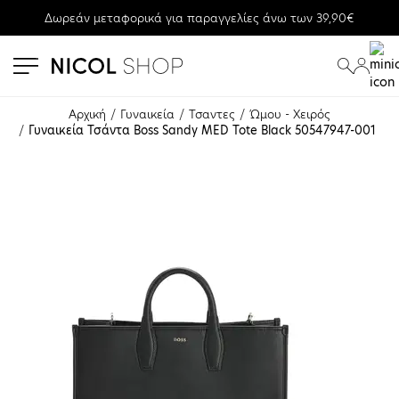
Δωρεάν μεταφορικά για παραγγελίες άνω των 39,90€
se menu
submenu
submenu
Αρχική
Γυναικεία
Τσαντες
Ώμου - Χειρός
Γυναικεία Τσάντα Boss Sandy MED Tote Black 50547947-001