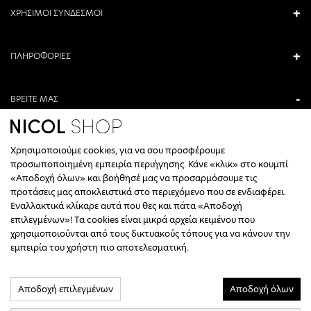
ΧΡΗΣΙΜΟΙ ΣΥΝΔΕΣΜΟΙ
ΠΛΗΡΟΦΟΡΙΕΣ
ΒΡΕΙΤΕ ΜΑΣ
ΑΝΤΩΝΙΟΥ ΚΑΜΑΡΑ 3, ΒΕΡΟΙΑ, ΕΛΛΑΔΑ
Χρησιμοποιούμε cookies, για να σου προσφέρουμε
+30 23310 76336
προσωποποιημένη εμπειρία περιήγησης. Κάνε «κλικ» στο κουμπί
«Αποδοχή όλων» και βοήθησέ μας να προσαρμόσουμε τις
ΩΡΑΡΙΟ ΤΗΛΕΦΩΝΙΚΟΥ ΚΕΝΤΡΟΥ
προτάσεις μας αποκλειστικά στο περιεχόμενο που σε ενδιαφέρει.
Εναλλακτικά κλίκαρε αυτά που θες και πάτα «Αποδοχή
ΔΕΥΤΕΡΑ, ΤΕΤΑΡΤΗ: 09:00 - 14:30
επιλεγμένων»! Τα cookies είναι μικρά αρχεία κειμένου που
ΤΡΙΤΗ, ΠΕΜΠΤΗ, ΠΑΡΑΣΚΕΥΗ: 09:30 - 14:00 & 17:30 - 21:00
χρησιμοποιούνται από τους δικτυακούς τόπους για να κάνουν την
ΣΑΒΒΑΤΟ: 09:30 - 14:30
εμπειρία του χρήστη πιο αποτελεσματική.
INFO@NICOLSHOP.GR
Αποδοχή επιλεγμένων
Αποδοχή όλων