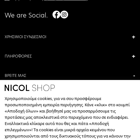
We are Social.
ΧΡΗΣΙΜΟΙ ΣΥΝΔΕΣΜΟΙ
ΠΛΗΡΟΦΟΡΙΕΣ
ΒΡΕΙΤΕ ΜΑΣ
ΑΝΤΩΝΙΟΥ ΚΑΜΑΡΑ 3, ΒΕΡΟΙΑ, ΕΛΛΑΔΑ
Χρησιμοποιούμε cookies, για να σου προσφέρουμε
+30 23310 76336
προσωποποιημένη εμπειρία περιήγησης. Κάνε «κλικ» στο κουμπί
«Αποδοχή όλων» και βοήθησέ μας να προσαρμόσουμε τις
ΩΡΑΡΙΟ ΤΗΛΕΦΩΝΙΚΟΥ ΚΕΝΤΡΟΥ
προτάσεις μας αποκλειστικά στο περιεχόμενο που σε ενδιαφέρει.
Εναλλακτικά κλίκαρε αυτά που θες και πάτα «Αποδοχή
ΔΕΥΤΕΡΑ, ΤΕΤΑΡΤΗ: 09:00 - 14:30
επιλεγμένων»! Τα cookies είναι μικρά αρχεία κειμένου που
ΤΡΙΤΗ, ΠΕΜΠΤΗ, ΠΑΡΑΣΚΕΥΗ: 09:30 - 14:00 & 17:30 - 21:00
χρησιμοποιούνται από τους δικτυακούς τόπους για να κάνουν την
ΣΑΒΒΑΤΟ: 09:30 - 14:30