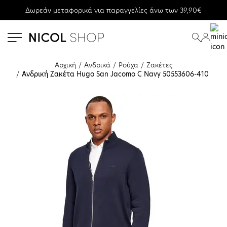
Δωρεάν μεταφορικά για παραγγελίες άνω των 39,90€
se menu
submenu
submenu
Αρχική
Ανδρικά
Ρούχα
Ζακέτες
Ανδρική Ζακέτα Hugo San Jacomo C Navy 50553606-410