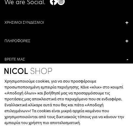
We are Social.
ΧΡΗΣΙΜΟΙ ΣΥΝΔΕΣΜΟΙ
ΠΛΗΡΟΦΟΡΙΕΣ
ΒΡΕΙΤΕ ΜΑΣ
ΑΝΤΩΝΙΟΥ ΚΑΜΑΡΑ 3, ΒΕΡΟΙΑ, ΕΛΛΑΔΑ
Χρησιμοποιούμε cookies, για να σου προσφέρουμε
+30 23310 76336
προσωποποιημένη εμπειρία περιήγησης. Κάνε «κλικ» στο κουμπί
«Αποδοχή όλων» και βοήθησέ μας να προσαρμόσουμε τις
ΩΡΑΡΙΟ ΤΗΛΕΦΩΝΙΚΟΥ ΚΕΝΤΡΟΥ
προτάσεις μας αποκλειστικά στο περιεχόμενο που σε ενδιαφέρει.
Εναλλακτικά κλίκαρε αυτά που θες και πάτα «Αποδοχή
ΔΕΥΤΕΡΑ, ΤΕΤΑΡΤΗ: 09:00 - 14:30
επιλεγμένων»! Τα cookies είναι μικρά αρχεία κειμένου που
ΤΡΙΤΗ, ΠΕΜΠΤΗ, ΠΑΡΑΣΚΕΥΗ: 09:30 - 14:00 & 17:30 - 21:00
χρησιμοποιούνται από τους δικτυακούς τόπους για να κάνουν την
ΣΑΒΒΑΤΟ: 09:30 - 14:30
εμπειρία του χρήστη πιο αποτελεσματική.
INFO@NICOLSHOP.GR