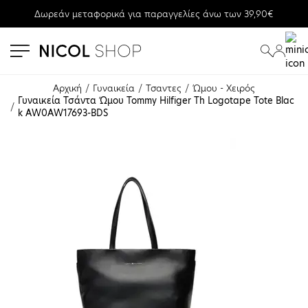
Δωρεάν μεταφορικά για παραγγελίες άνω των 39,90€
se menu
submenu
submenu
Αρχική
Γυναικεία
Τσαντες
Ώμου - Χειρός
Γυναικεία Τσάντα Ώμου Tommy Hilfiger Th Logotape Tote Blac
k AW0AW17693-BDS