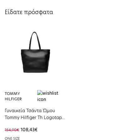
Είδατε πρόσφατα
TOMMY
HILFIGER
Γυναικεία Τσάντα Ώμου
Tommy Hilfiger Th Logotape
Tote Black AW0AW17693-
108,43€
154,90€
BDS
ONE SIZE