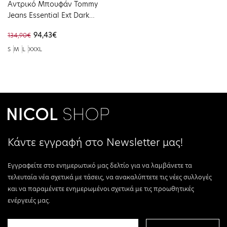
Αντρικό Μπουφάν Tommy
Jeans Essential Ext Dark
Night Navy DM0DM20655-
94,43€
134,90€
C1G
S
M
L
XXXL
Κάντε εγγραφή στο Newsletter μας!
Εγγραφείτε στο ενημερωτικό μας δελτίο για να λαμβάνετε τα
τελευταία νέα σχετικά με τάσεις, να ανακαλύπτετε τις νέες συλλογές
και να παραμένετε ενημερωμένοι σχετικά με τις προωθητικές
ενέργειές μας.