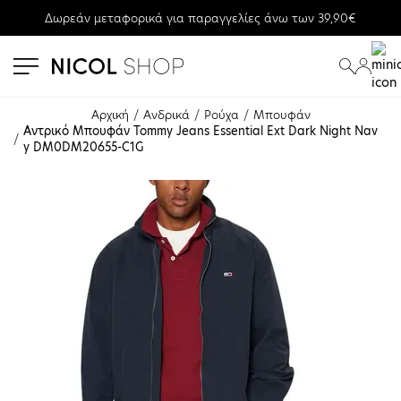
Δωρεάν μεταφορικά για παραγγελίες άνω των 39,90€
se menu
submenu
submenu
Αρχική
Ανδρικά
Ρούχα
Μπουφάν
Αντρικό Μπουφάν Tommy Jeans Essential Ext Dark Night Nav
y DM0DM20655-C1G