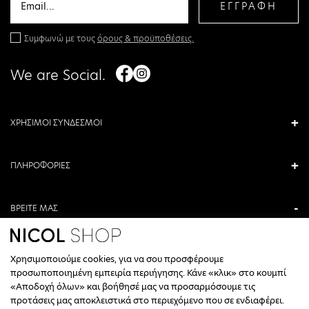
ΕΓΓΡΑΦΗ
Συμφωνώ με τους
όρους & προϋποθέσεις.
We are Social.
ΧΡΗΣΙΜΟΙ ΣΥΝΔΕΣΜΟΙ
ΠΛΗΡΟΦΟΡΙΕΣ
ΒΡΕΙΤΕ ΜΑΣ
ΑΝΤΩΝΙΟΥ ΚΑΜΑΡΑ 3, ΒΕΡΟΙΑ, ΕΛΛΑΔΑ
Χρησιμοποιούμε cookies, για να σου προσφέρουμε
+30 23310 76336
προσωποποιημένη εμπειρία περιήγησης. Κάνε «κλικ» στο κουμπί
«Αποδοχή όλων» και βοήθησέ μας να προσαρμόσουμε τις
ΩΡΑΡΙΟ ΤΗΛΕΦΩΝΙΚΟΥ ΚΕΝΤΡΟΥ
προτάσεις μας αποκλειστικά στο περιεχόμενο που σε ενδιαφέρει.