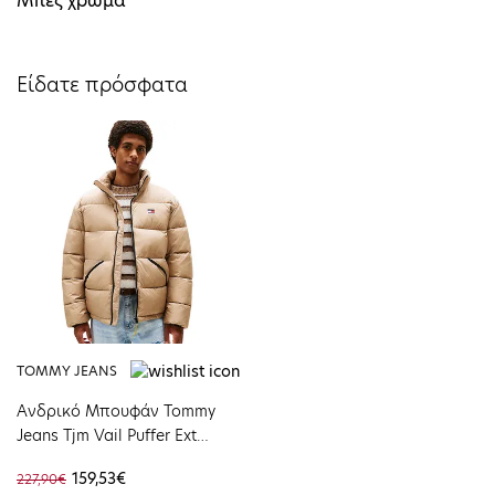
Μπεζ χρώμα
Είδατε πρόσφατα
TOMMY JEANS
Ανδρικό Μπουφάν Tommy
Jeans Tjm Vail Puffer Ext
Coastal Taupe
159,53€
227,90€
DM0DM22040-AFE