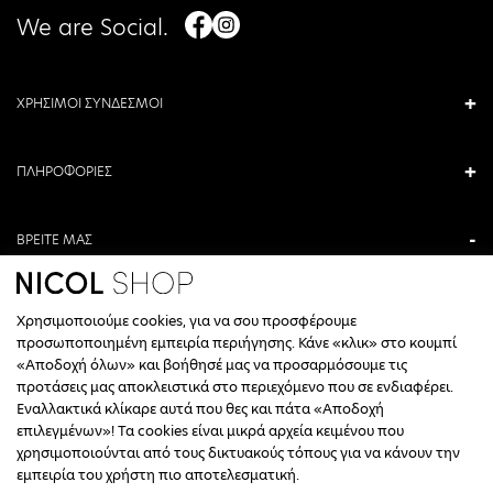
We are Social.
ΧΡΗΣΙΜΟΙ ΣΥΝΔΕΣΜΟΙ
ΠΛΗΡΟΦΟΡΙΕΣ
ΒΡΕΙΤΕ ΜΑΣ
ΑΝΤΩΝΙΟΥ ΚΑΜΑΡΑ 3, ΒΕΡΟΙΑ, ΕΛΛΑΔΑ
Χρησιμοποιούμε cookies, για να σου προσφέρουμε
+30 23310 76336
προσωποποιημένη εμπειρία περιήγησης. Κάνε «κλικ» στο κουμπί
«Αποδοχή όλων» και βοήθησέ μας να προσαρμόσουμε τις
ΩΡΑΡΙΟ ΤΗΛΕΦΩΝΙΚΟΥ ΚΕΝΤΡΟΥ
προτάσεις μας αποκλειστικά στο περιεχόμενο που σε ενδιαφέρει.
Εναλλακτικά κλίκαρε αυτά που θες και πάτα «Αποδοχή
ΔΕΥΤΕΡΑ, ΤΕΤΑΡΤΗ: 09:00 - 14:30
επιλεγμένων»! Τα cookies είναι μικρά αρχεία κειμένου που
ΤΡΙΤΗ, ΠΕΜΠΤΗ, ΠΑΡΑΣΚΕΥΗ: 09:30 - 14:00 & 17:30 - 21:00
χρησιμοποιούνται από τους δικτυακούς τόπους για να κάνουν την
ΣΑΒΒΑΤΟ: 09:30 - 14:30
εμπειρία του χρήστη πιο αποτελεσματική.