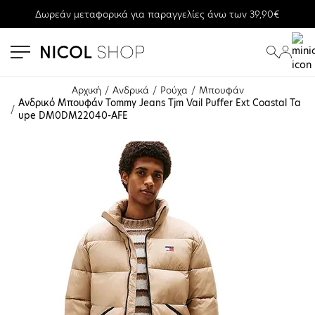
Δωρεάν μεταφορικά για παραγγελίες άνω των 39,90€
se menu
submenu
submenu
Αρχική
Ανδρικά
Ρούχα
Μπουφάν
Ανδρικό Μπουφάν Tommy Jeans Tjm Vail Puffer Ext Coastal Ta
upe DM0DM22040-AFE