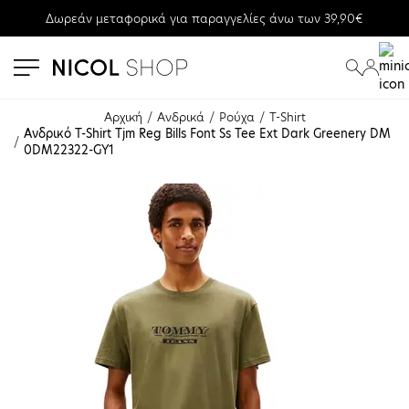
Δωρεάν μεταφορικά για παραγγελίες άνω των 39,90€
se menu
submenu
submenu
Αρχική
Ανδρικά
Ρούχα
T-Shirt
Ανδρικό T-Shirt Tjm Reg Bills Font Ss Tee Ext Dark Greenery DM
0DM22322-GY1