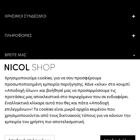
ΧΡΗΣΙΜΟΙ ΣΥΝΔΕΣΜΟΙ
ΠΛΗΡΟΦΟΡΙΕΣ
ΒΡΕΙΤΕ ΜΑΣ
ΑΝΤΩΝΙΟΥ ΚΑΜΑΡΑ 3, ΒΕΡΟΙΑ, ΕΛΛΑΔΑ
Χρησιμοποιούμε cookies, για να σου προσφέρουμε
+30 23310 76336
προσωποποιημένη εμπειρία περιήγησης. Κάνε «κλικ» στο κουμπί
«Αποδοχή όλων» και βοήθησέ μας να προσαρμόσουμε τις
ΩΡΑΡΙΟ ΤΗΛΕΦΩΝΙΚΟΥ ΚΕΝΤΡΟΥ
προτάσεις μας αποκλειστικά στο περιεχόμενο που σε ενδιαφέρει.
Εναλλακτικά κλίκαρε αυτά που θες και πάτα «Αποδοχή
ΔΕΥΤΕΡΑ, ΤΕΤΑΡΤΗ: 09:00 - 14:30
επιλεγμένων»! Τα cookies είναι μικρά αρχεία κειμένου που
ΤΡΙΤΗ, ΠΕΜΠΤΗ, ΠΑΡΑΣΚΕΥΗ: 09:30 - 14:00 & 17:30 - 21:00
χρησιμοποιούνται από τους δικτυακούς τόπους για να κάνουν την
ΣΑΒΒΑΤΟ: 09:30 - 14:30
εμπειρία του χρήστη πιο αποτελεσματική.
INFO@NICOLSHOP.GR