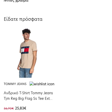
Μπεζ χρώμα
Είδατε πρόσφατα
TOMMY JEANS
Ανδρικό T-Shirt Tommy Jeans
Tjm Reg Big Flag Ss Tee Ext
White Clay DM0DM22645-
25,83€
36,90€
AES