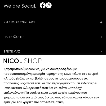
We are Social.
ΧΡΗΣΙΜΟΙ ΣΥΝΔΕΣΜΟΙ
ΠΛΗΡΟΦΟΡΙΕΣ
ΒΡΕΙΤΕ ΜΑΣ
ΑΝΤΩΝΙΟΥ ΚΑΜΑΡΑ 3, ΒΕΡΟΙΑ, ΕΛΛΑΔΑ
Χρησιμοποιούμε cookies, για να σου προσφέρουμε
+30 23310 76336
προσωποποιημένη εμπειρία περιήγησης. Κάνε «κλικ» στο κουμπί
«Αποδοχή όλων» και βοήθησέ μας να προσαρμόσουμε τις
ΩΡΑΡΙΟ ΤΗΛΕΦΩΝΙΚΟΥ ΚΕΝΤΡΟΥ
προτάσεις μας αποκλειστικά στο περιεχόμενο που σε ενδιαφέρει.
Εναλλακτικά κλίκαρε αυτά που θες και πάτα «Αποδοχή
ΔΕΥΤΕΡΑ, ΤΕΤΑΡΤΗ: 09:00 - 14:30
επιλεγμένων»! Τα cookies είναι μικρά αρχεία κειμένου που
ΤΡΙΤΗ, ΠΕΜΠΤΗ, ΠΑΡΑΣΚΕΥΗ: 09:30 - 14:00 & 17:30 - 21:00
χρησιμοποιούνται από τους δικτυακούς τόπους για να κάνουν την
ΣΑΒΒΑΤΟ: 09:30 - 14:30
εμπειρία του χρήστη πιο αποτελεσματική.