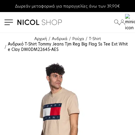
Δωρεάν μεταφορικά για παραγγελίες άνω των 39,90€
se menu
submenu
submenu
Αρχική
Ανδρικά
Ρούχα
T-Shirt
Ανδρικό T-Shirt Tommy Jeans Tjm Reg Big Flag Ss Tee Ext Whit
e Clay DM0DM22645-AES