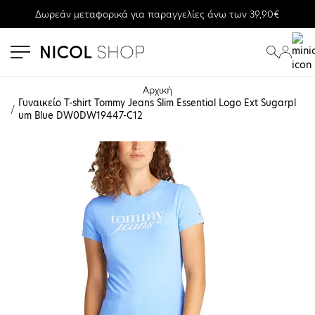
Δωρεάν μεταφορικά για παραγγελίες άνω των 39,90€
se menu
submenu
submenu
Αρχική
Γυναικείο T-shirt Tommy Jeans Slim Essential Logo Ext Sugarpl
um Blue DW0DW19447-C12