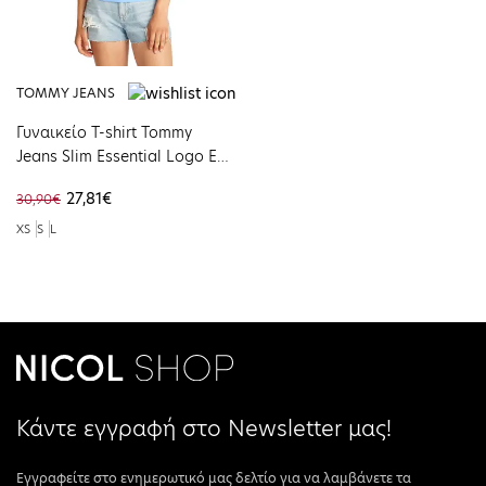
TOMMY JEANS
Γυναικείο T-shirt Tommy
Jeans Slim Essential Logo Ext
Sugarplum Blue
27,81€
30,90€
DW0DW19447-C12
XS
S
L
Κάντε εγγραφή στο Newsletter μας!
Εγγραφείτε στο ενημερωτικό μας δελτίο για να λαμβάνετε τα