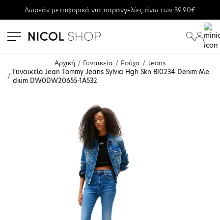
Δωρεάν μεταφορικά για παραγγελίες άνω των 39,90€
se menu
submenu
submenu
Αρχική
Γυναικεία
Ρούχα
Jeans
Γυναικείο Jean Tommy Jeans Sylvia Hgh Skn BI0234 Denim Me
dium DW0DW20655-1A532