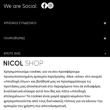
We are Social.
ΧΡΗΣΙΜΟΙ ΣΥΝΔΕΣΜΟΙ
ΠΛΗΡΟΦΟΡΙΕΣ
ΒΡΕΙΤΕ ΜΑΣ
ΑΝΤΩΝΙΟΥ ΚΑΜΑΡΑ 3, ΒΕΡΟΙΑ, ΕΛΛΑΔΑ
Χρησιμοποιούμε cookies, για να σου προσφέρουμε
+30 23310 76336
προσωποποιημένη εμπειρία περιήγησης. Κάνε «κλικ» στο κουμπί
«Αποδοχή όλων» και βοήθησέ μας να προσαρμόσουμε τις
ΩΡΑΡΙΟ ΤΗΛΕΦΩΝΙΚΟΥ ΚΕΝΤΡΟΥ
προτάσεις μας αποκλειστικά στο περιεχόμενο που σε ενδιαφέρει.
Εναλλακτικά κλίκαρε αυτά που θες και πάτα «Αποδοχή
ΔΕΥΤΕΡΑ, ΤΕΤΑΡΤΗ: 09:00 - 14:30
επιλεγμένων»! Τα cookies είναι μικρά αρχεία κειμένου που
ΤΡΙΤΗ, ΠΕΜΠΤΗ, ΠΑΡΑΣΚΕΥΗ: 09:30 - 14:00 & 17:30 - 21:00
χρησιμοποιούνται από τους δικτυακούς τόπους για να κάνουν την
ΣΑΒΒΑΤΟ: 09:30 - 14:30
εμπειρία του χρήστη πιο αποτελεσματική.