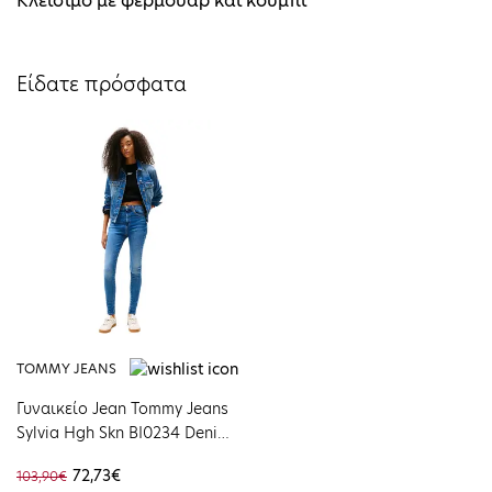
Kλείσιμο με φερμουάρ και κουμπί
Είδατε πρόσφατα
TOMMY JEANS
Γυναικείο Jean Tommy Jeans
Sylvia Hgh Skn BI0234 Denim
Medium DW0DW20655-
72,73€
103,90€
1A532