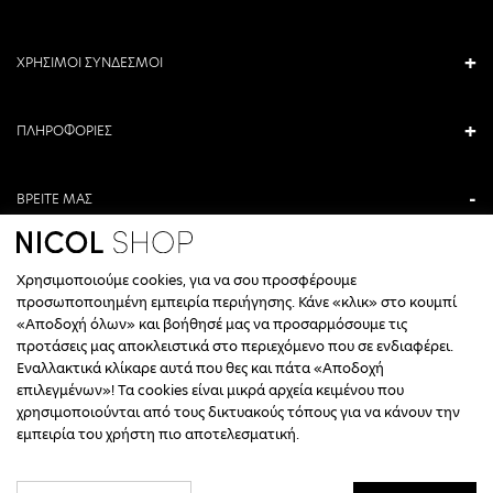
ΧΡΗΣΙΜΟΙ ΣΥΝΔΕΣΜΟΙ
ΠΛΗΡΟΦΟΡΙΕΣ
ΒΡΕΙΤΕ ΜΑΣ
ΑΝΤΩΝΙΟΥ ΚΑΜΑΡΑ 3, ΒΕΡΟΙΑ, ΕΛΛΑΔΑ
Χρησιμοποιούμε cookies, για να σου προσφέρουμε
+30 23310 76336
προσωποποιημένη εμπειρία περιήγησης. Κάνε «κλικ» στο κουμπί
«Αποδοχή όλων» και βοήθησέ μας να προσαρμόσουμε τις
ΩΡΑΡΙΟ ΤΗΛΕΦΩΝΙΚΟΥ ΚΕΝΤΡΟΥ
προτάσεις μας αποκλειστικά στο περιεχόμενο που σε ενδιαφέρει.
Εναλλακτικά κλίκαρε αυτά που θες και πάτα «Αποδοχή
ΔΕΥΤΕΡΑ, ΤΕΤΑΡΤΗ: 09:00 - 14:30
επιλεγμένων»! Τα cookies είναι μικρά αρχεία κειμένου που
ΤΡΙΤΗ, ΠΕΜΠΤΗ, ΠΑΡΑΣΚΕΥΗ: 09:30 - 14:00 & 17:30 - 21:00
χρησιμοποιούνται από τους δικτυακούς τόπους για να κάνουν την
ΣΑΒΒΑΤΟ: 09:30 - 14:30
εμπειρία του χρήστη πιο αποτελεσματική.
INFO@NICOLSHOP.GR