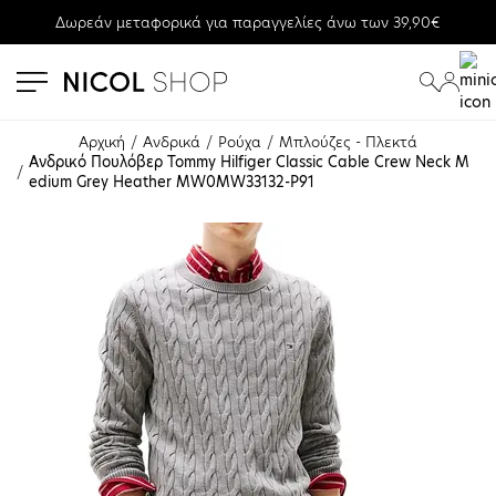
Δωρεάν μεταφορικά για παραγγελίες άνω των 39,90€
se menu
submenu
submenu
Αρχική
Ανδρικά
Ρούχα
Μπλούζες - Πλεκτά
Ανδρικό Πουλόβερ Tommy Hilfiger Classic Cable Crew Neck M
edium Grey Heather MW0MW33132-P91