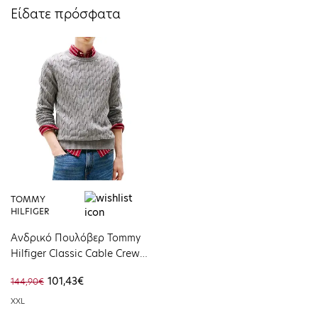
Είδατε πρόσφατα
TOMMY
HILFIGER
Ανδρικό Πουλόβερ Tommy
Hilfiger Classic Cable Crew
Neck Medium Grey Heather
101,43€
144,90€
MW0MW33132-P91
XXL