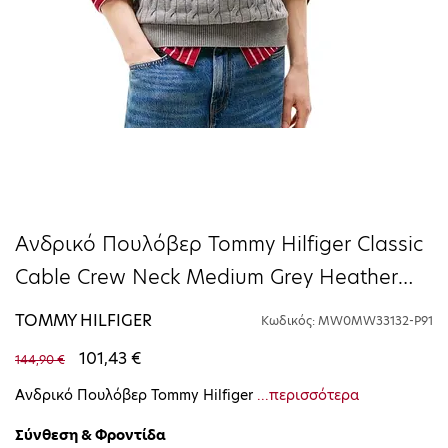
Ανδρικό Πουλόβερ Tommy Hilfiger Classic
Cable Crew Neck Medium Grey Heather
MW0MW33132-P91
TOMMY HILFIGER
Κωδικός: MW0MW33132-P91
101,43 €
144,90 €
Ανδρικό Πουλόβερ Tommy Hilfiger
...περισσότερα
Σύνθεση & Φροντίδα