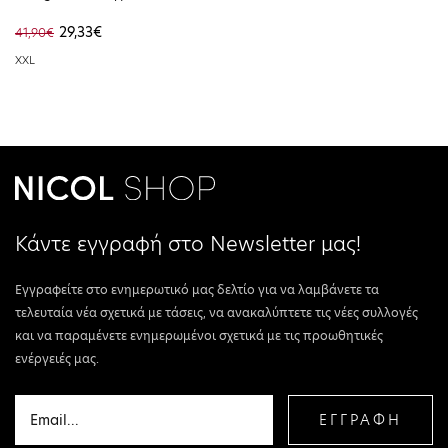
Label White MW0MW37454-
29,33€
41,90€
YBR
XXL
Κάντε εγγραφή στο Newsletter μας!
Εγγραφείτε στο ενημερωτικό μας δελτίο για να λαμβάνετε τα
τελευταία νέα σχετικά με τάσεις, να ανακαλύπτετε τις νέες συλλογές
και να παραμένετε ενημερωμένοι σχετικά με τις προωθητικές
ενέργειές μας.
ΕΓΓΡΑΦΗ