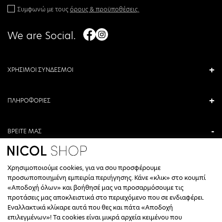
Συμφωνώ με τους
όρους & προϋποθέσεις.
We are Social.
ΧΡΗΣΙΜΟΙ ΣΥΝΔΕΣΜΟΙ
ΠΛΗΡΟΦΟΡΙΕΣ
ΒΡΕΙΤΕ ΜΑΣ
ΑΝΤΩΝΙΟΥ ΚΑΜΑΡΑ 3, ΒΕΡΟΙΑ, ΕΛΛΑΔΑ
Χρησιμοποιούμε cookies, για να σου προσφέρουμε
+30 23310 76336
προσωποποιημένη εμπειρία περιήγησης. Κάνε «κλικ» στο κουμπί
«Αποδοχή όλων» και βοήθησέ μας να προσαρμόσουμε τις
ΩΡΑΡΙΟ ΤΗΛΕΦΩΝΙΚΟΥ ΚΕΝΤΡΟΥ
προτάσεις μας αποκλειστικά στο περιεχόμενο που σε ενδιαφέρει.
Εναλλακτικά κλίκαρε αυτά που θες και πάτα «Αποδοχή
ΔΕΥΤΕΡΑ, ΤΕΤΑΡΤΗ: 09:00 - 14:30
επιλεγμένων»! Τα cookies είναι μικρά αρχεία κειμένου που
ΤΡΙΤΗ, ΠΕΜΠΤΗ, ΠΑΡΑΣΚΕΥΗ: 09:30 - 14:00 & 17:30 - 21:00