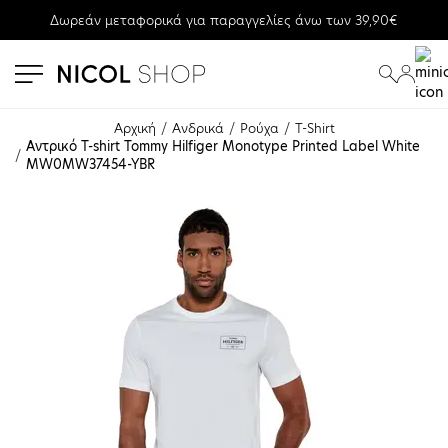
Δωρεάν μεταφορικά για παραγγελίες άνω των 39,90€
se menu
submenu
submenu
Αρχική
Ανδρικά
Ρούχα
T-Shirt
Αντρικό T-shirt Tommy Hilfiger Monotype Printed Label White 
MW0MW37454-YBR