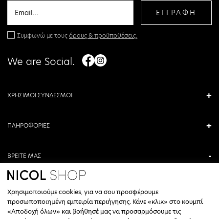
ΕΓΓΡΑΦΗ
Συμφωνώ με τους
όρους & προϋποθέσεις.
We are Social.
ΧΡΗΣΙΜΟΙ ΣΥΝΔΕΣΜΟΙ
ΠΛΗΡΟΦΟΡΙΕΣ
ΒΡΕΙΤΕ ΜΑΣ
ΑΝΤΩΝΙΟΥ ΚΑΜΑΡΑ 3, ΒΕΡΟΙΑ, ΕΛΛΑΔΑ
Χρησιμοποιούμε cookies, για να σου προσφέρουμε
+30 23310 76336
προσωποποιημένη εμπειρία περιήγησης. Κάνε «κλικ» στο κουμπί
«Αποδοχή όλων» και βοήθησέ μας να προσαρμόσουμε τις
ΩΡΑΡΙΟ ΤΗΛΕΦΩΝΙΚΟΥ ΚΕΝΤΡΟΥ