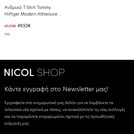
Ανδρικό T-Shirt Tommy
Hilfiger Modern Athleisure H
BadgeTee Coastal Taupe
49,52€
61,90€
MW0MW41468-AFE
XXL
Κάντε εγγραφή στο Newsletter μας!
Εγγραφείτε στο ενημερωτικό μας δελτίο για να λαμβάνετε τα
τελευταία νέα σχετικά με τάσεις, να ανακαλύπτετε τις νέες συλλογές
και να παραμένετε ενημερωμένοι σχετικά με τις προωθητικές
ενέργειές μας.