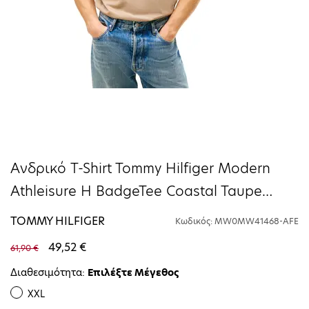
Ανδρικό T-Shirt Tommy Hilfiger Modern
Athleisure H BadgeTee Coastal Taupe
MW0MW41468-AFE
TOMMY HILFIGER
Κωδικός: MW0MW41468-AFE
49,52 €
61,90 €
Διαθεσιμότητα:
Επιλέξτε Μέγεθος
XXL