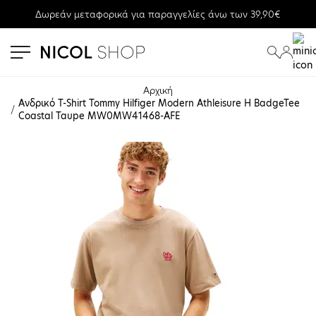
Δωρεάν μεταφορικά για παραγγελίες άνω των 39,90€
se menu
submenu
submenu
Αρχική
Ανδρικό T-Shirt Tommy Hilfiger Modern Athleisure H BadgeTee 
Coastal Taupe MW0MW41468-AFE