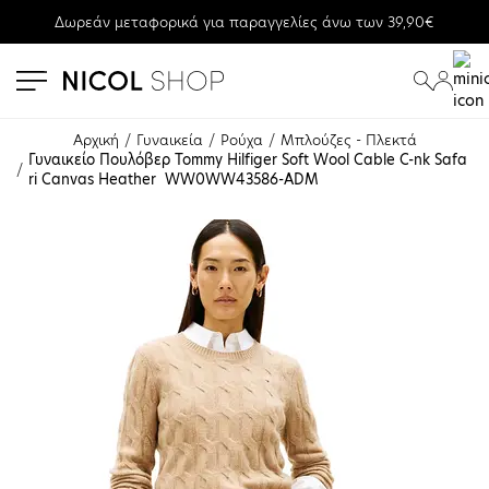
Δωρεάν μεταφορικά για παραγγελίες άνω των 39,90€
se menu
submenu
submenu
Αρχική
Γυναικεία
Ρούχα
Μπλούζες - Πλεκτά
Γυναικείο Πουλόβερ Tommy Hilfiger Soft Wool Cable C-nk Safa
ri Canvas Heather  WW0WW43586-ADM