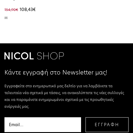
Safari Canvas Heather
108,43€
154,90€
WW0WW43586-ADM
M
Κάντε εγγραφή στο Newsletter μας!
Εγγραφείτε στο ενημερωτικό μας δελτίο για να λαμβάνετε τα
τελευταία νέα σχετικά με τάσεις, να ανακαλύπτετε τις νέες συλλογές
και να παραμένετε ενημερωμένοι σχετικά με τις προωθητικές
ενέργειές μας.
ΕΓΓΡΑΦΗ