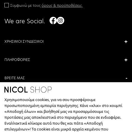
Συμφωνώ με τους
όρους & προϋποθέσεις.
We are Social.
ΧΡΗΣΙΜΟΙ ΣΥΝΔΕΣΜΟΙ
ΠΛΗΡΟΦΟΡΙΕΣ
ΒΡΕΙΤΕ ΜΑΣ
ΑΝΤΩΝΙΟΥ ΚΑΜΑΡΑ 3, ΒΕΡΟΙΑ, ΕΛΛΑΔΑ
Χρησιμοποιούμε cookies, για να σου προσφέρουμε
+30 23310 76336
προσωποποιημένη εμπειρία περιήγησης. Κάνε «κλικ» στο κουμπί
«Αποδοχή όλων» και βοήθησέ μας να προσαρμόσουμε τις
ΩΡΑΡΙΟ ΤΗΛΕΦΩΝΙΚΟΥ ΚΕΝΤΡΟΥ
προτάσεις μας αποκλειστικά στο περιεχόμενο που σε ενδιαφέρει.
Εναλλακτικά κλίκαρε αυτά που θες και πάτα «Αποδοχή
ΔΕΥΤΕΡΑ, ΤΕΤΑΡΤΗ: 09:00 - 14:30
επιλεγμένων»! Τα cookies είναι μικρά αρχεία κειμένου που
ΤΡΙΤΗ, ΠΕΜΠΤΗ, ΠΑΡΑΣΚΕΥΗ: 09:30 - 14:00 & 17:30 - 21:00