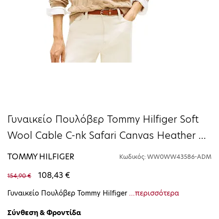
Γυναικείο Πουλόβερ Tommy Hilfiger Soft
Wool Cable C-nk Safari Canvas Heather
WW0WW43586-ADM
TOMMY HILFIGER
Κωδικός: WW0WW43586-ADM
108,43 €
154,90 €
Γυναικείο Πουλόβερ Tommy Hilfiger
...περισσότερα
Σύνθεση & Φροντίδα