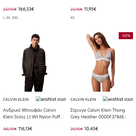
J30J325946-PPK
000QF4977A-001
166,53€
11,95€
237,90€
23,90€
L
XL
XXL
XS
-50%
CALVIN KLEIN
CALVIN KLEIN
Ανδρικό Μπουφάν Calvin
Στρινγκ Calvin Klein Thong
Klein Slvlss Lt Wt Nylon Puffer
Grey Heather 0000F3786E-
Vest Black LV04LC509G-UB1
020
116,13€
10,45€
165,90€
20,90€