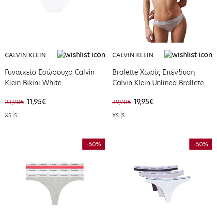
CALVIN KLEIN
CALVIN KLEIN
Γυναικείο Εσώρουχο Calvin
Bralette Χωρίς Επένδυση
Klein Bikini White
Calvin Klein Unlined Brallete
0000F3787E-100
Lavender Blue 000QF7708E-
11,95€
19,95€
23,90€
39,90€
LL0
XS
S
XS
S
-50%
-50%