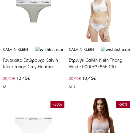
CALVIN KLEIN
CALVIN KLEIN
Γυναικείο Εσώρουχο Calvin
Στρινγκ Calvin Klein Thong
Klein Tanga Grey Heather
White 0000F3786E-100
000QF5981E-P7A
10,45€
10,45€
20,90€
20,90€
M
M
L
-50%
-50%