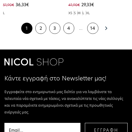
36,33€
29,33€
51,90€
41,90€
L
XS
S
M
L
XL
1
2
3
4
…
14
Κάντε εγγραφή στο Newsletter μας!
Εγγραφείτε στο ενημερωτικό μας δελτίο για να λαμβάνετε τα
τελευταία νέα σχετικά με τάσεις, να ανακαλύπτετε τις νέες συλλογές
και να παραμένετε ενημερωμένοι σχετικά με τις προωθητικές
ενέργειές μας.
ΕΓΓΡΑΦΗ