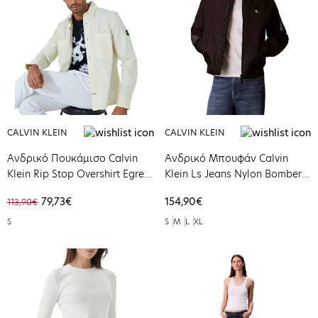
CALVIN KLEIN
CALVIN KLEIN
Ανδρικό Πουκάμισο Calvin
Ανδρικό Μπουφάν Calvin
Klein Rip Stop Overshirt Egret
Klein Ls Jeans Nylon Bomber
K10K108155-YAH
Jkt Black LV04RG505G-UB1
79,73€
154,90€
113,90€
S
S
M
L
XL