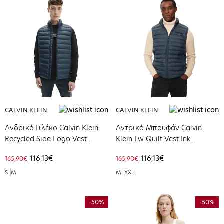
CALVIN KLEIN
CALVIN KLEIN
Ανδρικό Γιλέκο Calvin Klein
Αντρικό Μπουφάν Calvin
Recycled Side Logo Vest
Klein Lw Quilt Vest Ink
Calvin Navy K10K108292-DW4
K10K113470-PPK
116,13€
116,13€
165,90€
165,90€
S
M
M
XXL
-50%
-50%