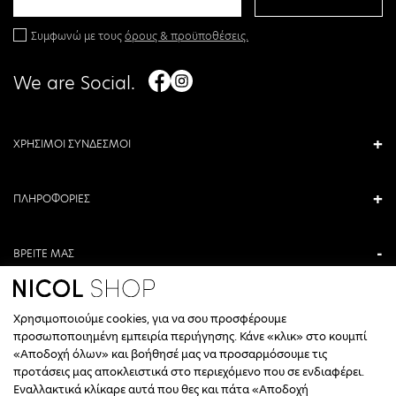
Συμφωνώ με τους
όρους & προϋποθέσεις.
We are Social.
ΧΡΗΣΙΜΟΙ ΣΥΝΔΕΣΜΟΙ
ΠΛΗΡΟΦΟΡΙΕΣ
ΒΡΕΙΤΕ ΜΑΣ
ΑΝΤΩΝΙΟΥ ΚΑΜΑΡΑ 3, ΒΕΡΟΙΑ, ΕΛΛΑΔΑ
Χρησιμοποιούμε cookies, για να σου προσφέρουμε
+30 23310 76336
προσωποποιημένη εμπειρία περιήγησης. Κάνε «κλικ» στο κουμπί
«Αποδοχή όλων» και βοήθησέ μας να προσαρμόσουμε τις
ΩΡΑΡΙΟ ΤΗΛΕΦΩΝΙΚΟΥ ΚΕΝΤΡΟΥ
προτάσεις μας αποκλειστικά στο περιεχόμενο που σε ενδιαφέρει.
Εναλλακτικά κλίκαρε αυτά που θες και πάτα «Αποδοχή
ΔΕΥΤΕΡΑ, ΤΕΤΑΡΤΗ: 09:00 - 14:30