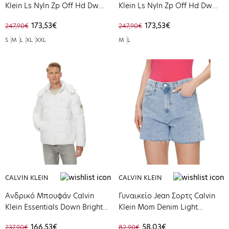
Klein Ls Nyln Zp Off Hd Dw
Klein Ls Nyln Zp Off Hd Dw
Asphalt LV04RC518G-BAC
Bright White LV04RC518G-YAF
173,53€
173,53€
247,90€
247,90€
S
M
L
XL
XXL
M
L
CALVIN KLEIN
CALVIN KLEIN
Ανδρικό Μπουφάν Calvin
Γυναικείο Jean Σορτς Calvin
Klein Essentials Down Bright
Klein Mom Denim Light
White J30J325946-YAF
J20J220640-1AANI
166,53€
58,03€
237,90€
82,90€