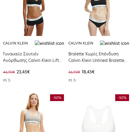
CALVIN KLEIN
CALVIN KLEIN
Γυναικείο Σουτιέν
Bralette Χωρίς Επένδυση
Ανόρθωσης Calvin Klein Lift
Calvin Klein Unlined Bralette
Bralette Black 000QF1654E-
Black 0000F3785E-001
23,45€
18,45€
46,90€
36,90€
001
XS
S
XS
S
-50%
-50%