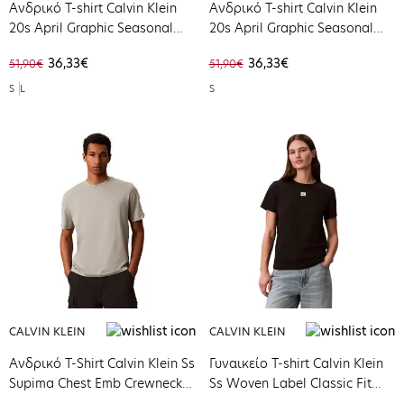
Ανδρικό T-shirt Calvin Klein
Ανδρικό T-shirt Calvin Klein
20s April Graphic Seasonal
20s April Graphic Seasonal
Fashion Bright White
Fashion Black LV04RE825G-
36,33€
36,33€
51,90€
51,90€
LV04RE825G-YAF
UB1
S
L
S
CALVIN KLEIN
CALVIN KLEIN
Ανδρικό Τ-Shirt Calvin Klein Ss
Γυναικείο T-shirt Calvin Klein
Supima Chest Emb Crewneck
Ss Woven Label Classic Fit
Tee Shadow LV04LB275G-PEZ
Tee Black LV047F227G-UB1