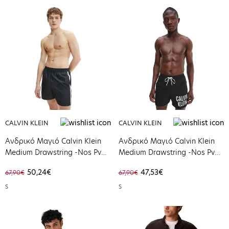
CALVIN KLEIN
CALVIN KLEIN
Ανδρικό Μαγιό Calvin Klein
Ανδρικό Μαγιό Calvin Klein
Medium Drawstring -Nos Pvh
Medium Drawstring -Nos Pvh
Black KM0KM00741-BEH
Black KM0KM00739-BEH
50,24€
47,53€
67,90€
67,90€
S
S