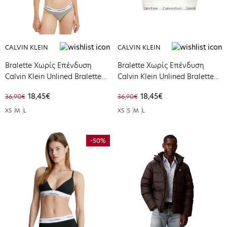
CALVIN KLEIN
CALVIN KLEIN
Bralette Χωρίς Επένδυση
Bralette Χωρίς Επένδυση
Calvin Klein Unlined Bralette
Calvin Klein Unlined Bralette
Grey Heather 0000F3785E-
White 0000F3785E-100
18,45€
18,45€
36,90€
36,90€
020
XS
M
L
XS
S
M
L
-50%