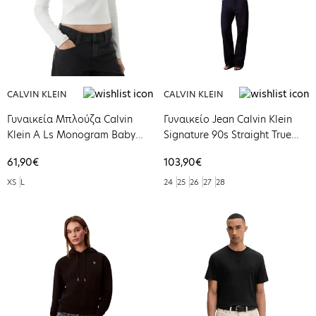
CALVIN KLEIN
CALVIN KLEIN
Γυναικεία Μπλούζα Calvin
Γυναικείο Jean Calvin Klein
Klein A Ls Monogram Baby
Signature 90s Straight True
Tee Bright White
Indigo LV047D901G-GWIRG
61,90€
103,90€
LV047A803G-YAA
XS
L
24
25
26
27
28