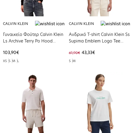
CALVIN KLEIN
CALVIN KLEIN
Γυναικείο Φούτερ Calvin Klein
Ανδρικό T-shirt Calvin Klein Ss
Ls Archive Terry Po Hood
Supima Emblem Logo Tee
Black LV047C224G-UB1
Black LV04LF243G-UB1
103,90€
43,33€
61,90€
XS
S
M
L
S
M