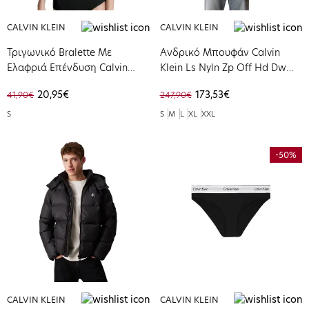
CALVIN KLEIN
CALVIN KLEIN
Τριγωνικό Bralette Με
Ανδρικό Μπουφάν Calvin
Ελαφριά Επένδυση Calvin
Klein Ls Nyln Zp Off Hd Dw
Klein Light Lined Tringle Black
Black LV04RC518G-UB1
20,95€
173,53€
41,90€
247,90€
000QF5650E-001
S
S
M
L
XL
XXL
-50%
CALVIN KLEIN
CALVIN KLEIN