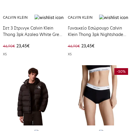
CALVIN KLEIN
CALVIN KLEIN
Σετ 3 Στρινγκ Calvin Klein
Γυναικείο Εσώρουχο Calvin
Thong 3pk Azalea White Grey
Klein Thong 3pk Nightshade
Heather 000QD5209E-NP4
Lilac Sugar White
23,45€
23,45€
46,90€
46,90€
000QD5209E-QA7
XS
XS
-50%