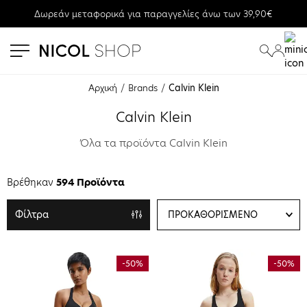
Δωρεάν μεταφορικά για παραγγελίες άνω των 39,90€
se menu
submenu
submenu
Αρχική
Brands
Calvin Klein
Calvin Klein
Όλα τα προϊόντα Calvin Klein
Βρέθηκαν
594 Προϊόντα
Φίλτρα
-50%
-50%