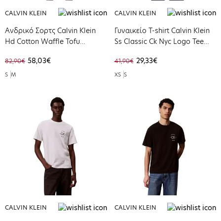
CALVIN KLEIN
CALVIN KLEIN
Ανδρικό Σορτς Calvin Klein
Γυναικείο T-shirt Calvin Klein
Hd Cotton Waffle Tofu
Ss Classic Ck Nyc Logo Tee
LV04RC248G-YAS
Bright White LV047F810G-YAF
58,03€
29,33€
82,90€
41,90€
S
M
XS
S
CALVIN KLEIN
CALVIN KLEIN