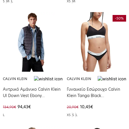
S
M
L
XS
M
-50%
CALVIN KLEIN
CALVIN KLEIN
Αντρικό Αμάνικο Calvin Klein
Γυναικείο Εσώρουχο Calvin
Ul Down Vest Ebony
Klein Tanga Black
J30J326718-BAN
000QF5981E-UB1
94,43€
10,45€
134,90€
20,90€
L
XS
S
L