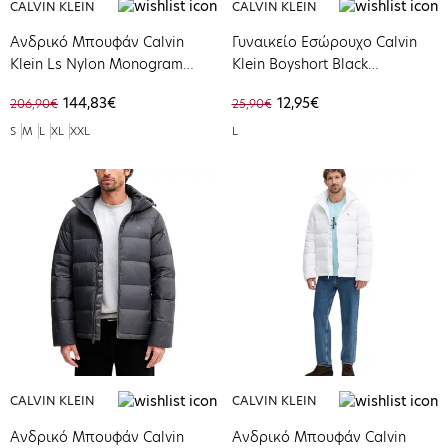
CALVIN KLEIN
CALVIN KLEIN
Ανδρικό Μπουφάν Calvin
Γυναικείο Εσώρουχο Calvin
Klein Ls Nylon Monogram
Klein Boyshort Black
Puffer Jkt Black LV04RD528G-
0000F3788E-001
144,83€
12,95€
206,90€
25,90€
UB1
S
M
L
XL
XXL
L
CALVIN KLEIN
CALVIN KLEIN
Ανδρικό Μπουφάν Calvin
Ανδρικό Μπουφάν Calvin