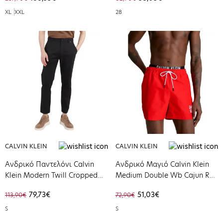
XL
XXL
28
CALVIN KLEIN
CALVIN KLEIN
Ανδρικό Παντελόνι Calvin
Ανδρικό Μαγιό Calvin Klein
Klein Modern Twill Cropped
Medium Double Wb Cajun Red
Tapered Ck Black K10K110969-
KM0KM00798-XNE
79,73€
51,03€
113,90€
72,90€
BEH
S
S