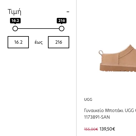
44 (4)
Τιμή
45 (5)
46 (2)
16.2
216
έως
UGG
Γυναικείο Μποτάκι UGG C
1173891-SAN
139,50€
155,00€