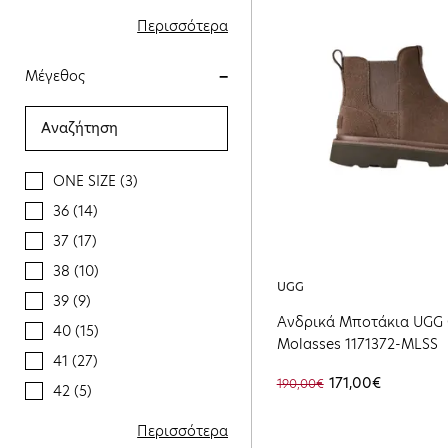
ΡΟΖ (2)
Περισσότερα
ΤΑΜΠΑ (6)
Μέγεθος
ΚΙΤΡΙΝΟ (1)
ΛΑΔΙ (1)
ONE SIZE (3)
36 (14)
37 (17)
38 (10)
UGG
39 (9)
Ανδρικά Μποτάκια UGG 
40 (15)
Molasses 1171372-MLSS
41 (27)
171,00€
190,00€
42 (5)
43 (2)
Περισσότερα