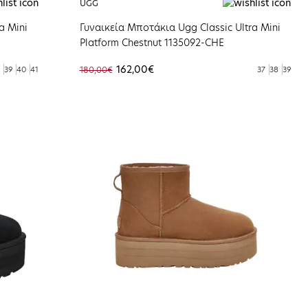
UGG
a Mini
Γυναικεία Μποτάκια Ugg Classic Ultra Mini
Platform Chestnut 1135092-CHE
162,00€
39
40
41
180,00€
37
38
39