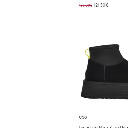
121,50€
135,00€
UGG
Γυναικεία Μποτάκια Ugg 