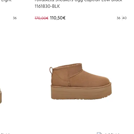
1161830-BLK
110,50€
36
170,00€
36
40