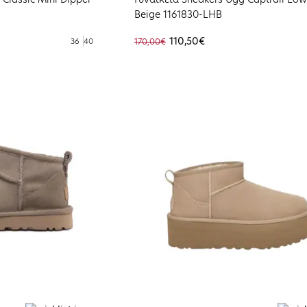
Beige 1161830-LHB
110,50€
36
40
170,00€