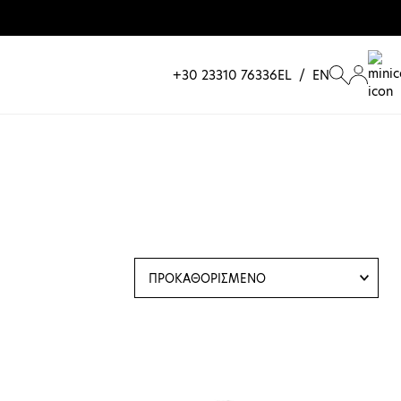
+30 23310 76336
EL
/
EN