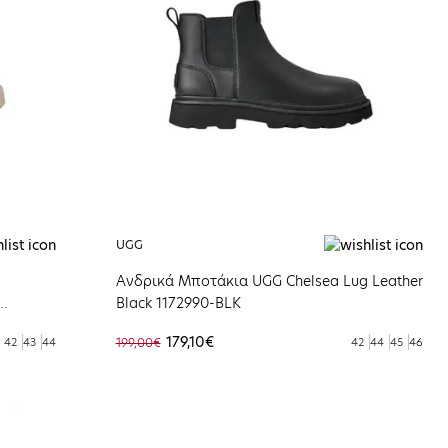
UGG
i
Ανδρικά Μποτάκια UGG Chelsea Lug Leather
Black 1172990-BLK
179,10€
42
43
44
199,00€
42
44
45
46