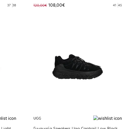
108,00€
37
38
120,00€
41
45
UGG
 Light
Γυναικεία Sneakers Ugg Captrail Low Black