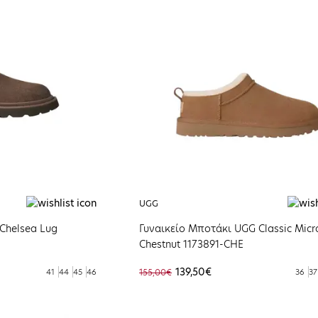
UGG
Chelsea Lug
Γυναικείο Μποτάκι UGG Classic Micr
Chestnut 1173891-CHE
139,50€
41
44
45
46
155,00€
36
37