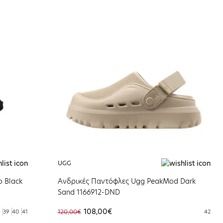
UGG
o Black
Ανδρικές Παντόφλες Ugg PeakMod Dark
Sand 1166912-DND
108,00€
39
40
41
120,00€
42