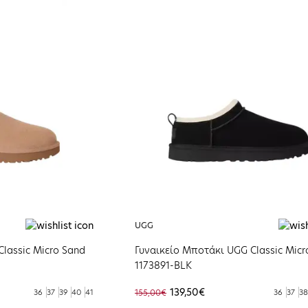
UGG
lassic Micro Sand
Γυναικείο Μποτάκι UGG Classic Micr
1173891-BLK
139,50€
36
37
39
40
41
155,00€
36
37
38