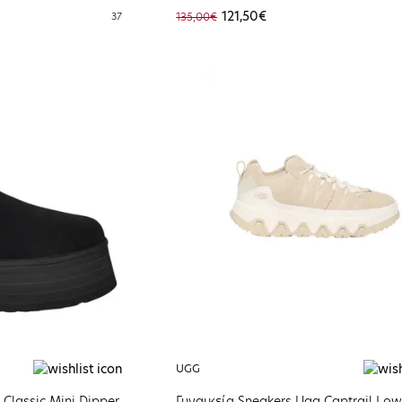
121,50€
37
135,00€
UGG
Classic Mini Dipper
Γυναικεία Sneakers Ugg Captrail Low