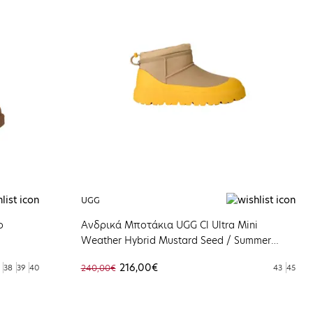
UGG
o
Ανδρικά Μποτάκια UGG Cl Ultra Mini
Weather Hybrid Mustard Seed / Summer
Wheat 1174196-MMM
216,00€
38
39
40
240,00€
43
45