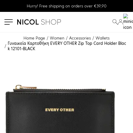
Hurry! Free shipping on orders over €39,90
se menu
submenu
submenu
Home Page
Women
Accessories
Wallets
Γυναικεία Καρτοθήκη EVERY OTHER Zip Top Card Holder Blac
k 12101-BLACK