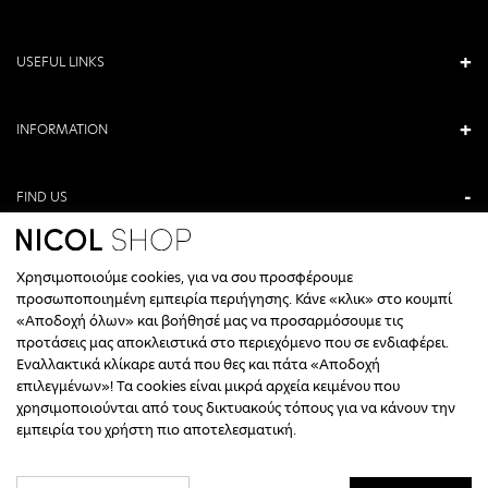
USEFUL LINKS
INFORMATION
FIND US
ANTONIOU KAMARA 3, VERIA, GREECE
Χρησιμοποιούμε cookies, για να σου προσφέρουμε
+30 23310 76336
προσωποποιημένη εμπειρία περιήγησης. Κάνε «κλικ» στο κουμπί
«Αποδοχή όλων» και βοήθησέ μας να προσαρμόσουμε τις
CALL CENTER HOURS
προτάσεις μας αποκλειστικά στο περιεχόμενο που σε ενδιαφέρει.
Εναλλακτικά κλίκαρε αυτά που θες και πάτα «Αποδοχή
ΔΕΥΤΕΡΑ, ΤΕΤΑΡΤΗ: 09:00 - 14:30
επιλεγμένων»! Τα cookies είναι μικρά αρχεία κειμένου που
ΤΡΙΤΗ, ΠΕΜΠΤΗ, ΠΑΡΑΣΚΕΥΗ: 09:30 - 14:00 & 17:30 - 21:00
χρησιμοποιούνται από τους δικτυακούς τόπους για να κάνουν την
ΣΑΒΒΑΤΟ: 09:30 - 14:30
εμπειρία του χρήστη πιο αποτελεσματική.
INFO@NICOLSHOP.GR