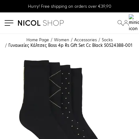
Hurry! Free shipping on orders over €39,90
se menu
submenu
submenu
Home Page
Women
Accessories
Socks
Γυναικείες Κάλτσες Boss 4p Rs Gift Set Cc Black 50524388-001