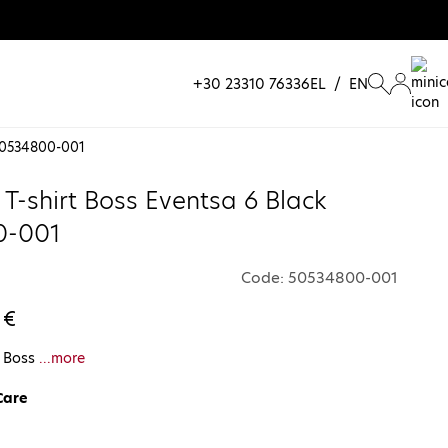
+30 23310 76336
EL
/
EN
 50534800-001
 T-shirt Boss Eventsa 6 Black
0-001
Code: 50534800-001
 €
t Boss
...more
Care