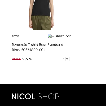
BOSS
Γυναικείο T-shirt Boss Eventsa 6
Black 50534800-001
55,97€
79,95€
S
M
L