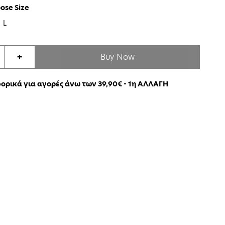
ose Size
L
Buy Now
+
ρικά για αγορές άνω των 39,90€ - 1η ΑΛΛΑΓΗ