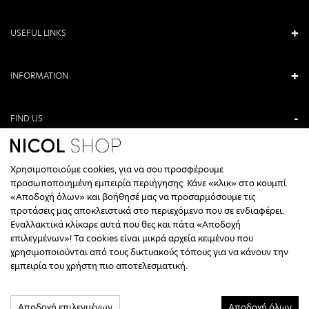
USEFUL LINKS
INFORMATION
FIND US
ANTONIOU KAMARA 3, VERIA, GREECE
Χρησιμοποιούμε cookies, για να σου προσφέρουμε
+30 23310 76336
προσωποποιημένη εμπειρία περιήγησης. Κάνε «κλικ» στο κουμπί
«Αποδοχή όλων» και βοήθησέ μας να προσαρμόσουμε τις
CALL CENTER HOURS
προτάσεις μας αποκλειστικά στο περιεχόμενο που σε ενδιαφέρει.
Εναλλακτικά κλίκαρε αυτά που θες και πάτα «Αποδοχή
ΔΕΥΤΕΡΑ, ΤΕΤΑΡΤΗ: 09:00 - 14:30
επιλεγμένων»! Τα cookies είναι μικρά αρχεία κειμένου που
ΤΡΙΤΗ, ΠΕΜΠΤΗ, ΠΑΡΑΣΚΕΥΗ: 09:30 - 14:00 & 17:30 - 21:00
χρησιμοποιούνται από τους δικτυακούς τόπους για να κάνουν την
ΣΑΒΒΑΤΟ: 09:30 - 14:30
εμπειρία του χρήστη πιο αποτελεσματική.
INFO@NICOLSHOP.GR
Αποδοχή επιλεγμένων
Αποδοχή όλων