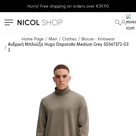
Hurry! Free shipping on orders over €39,90
se menu
submenu
submenu
Home Page
Men
Clothes
Blouse - Κnitwear
Ανδρική Μπλούζα Hugo Daporollo Medium Grey 50547372-03
2