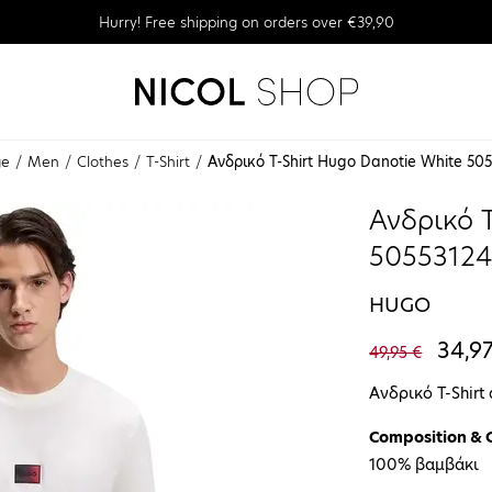
Hurry! Free shipping on orders over €39,90
ge
Men
Clothes
T-Shirt
Ανδρικό T-Shirt Hugo Danotie White 50
Ανδρικό T
50553124
HUGO
34,9
49,95 €
Ανδρικό T-Shirt
Composition & 
100% βαμβάκι