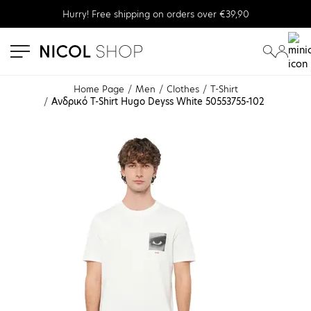
Hurry! Free shipping on orders over €39,90
se menu
submenu
submenu
Home Page
Men
Clothes
T-Shirt
Ανδρικό T-Shirt Hugo Deyss White 50553755-102