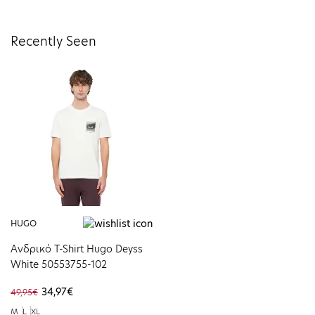
Recently Seen
HUGO
Ανδρικό T-Shirt Hugo Deyss
White 50553755-102
34,97€
49,95€
M
L
XL