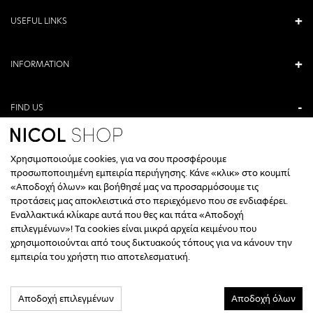
USEFUL LINKS
INFORMATION
FIND US
ANTONIOU KAMARA 3, VERIA, GREECE
Χρησιμοποιούμε cookies, για να σου προσφέρουμε
+30 23310 76336
προσωποποιημένη εμπειρία περιήγησης. Κάνε «κλικ» στο κουμπί
«Αποδοχή όλων» και βοήθησέ μας να προσαρμόσουμε τις
CALL CENTER HOURS
προτάσεις μας αποκλειστικά στο περιεχόμενο που σε ενδιαφέρει.
Εναλλακτικά κλίκαρε αυτά που θες και πάτα «Αποδοχή
ΔΕΥΤΕΡΑ, ΤΕΤΑΡΤΗ: 09:00 - 14:30
επιλεγμένων»! Τα cookies είναι μικρά αρχεία κειμένου που
ΤΡΙΤΗ, ΠΕΜΠΤΗ, ΠΑΡΑΣΚΕΥΗ: 09:30 - 14:00 & 17:30 - 21:00
χρησιμοποιούνται από τους δικτυακούς τόπους για να κάνουν την
ΣΑΒΒΑΤΟ: 09:30 - 14:30
εμπειρία του χρήστη πιο αποτελεσματική.
INFO@NICOLSHOP.GR
Αποδοχή επιλεγμένων
Αποδοχή όλων