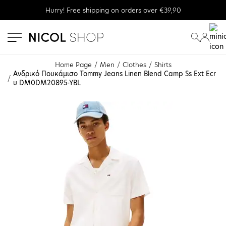
Hurry! Free shipping on orders over €39,90
se menu
submenu
submenu
Home Page
Men
Clothes
Shirts
Ανδρικό Πουκάμισο Tommy Jeans Linen Blend Camp Ss Ext Ecr
u DM0DM20895-YBL