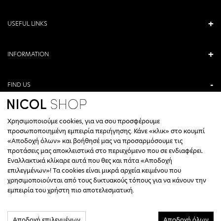
USEFUL LINKS
INFORMATION
FIND US
ANTONIOU KAMARA 3, VERIA, GREECE
Χρησιμοποιούμε cookies, για να σου προσφέρουμε
+30 23310 76336
προσωποποιημένη εμπειρία περιήγησης. Κάνε «κλικ» στο κουμπί
«Αποδοχή όλων» και βοήθησέ μας να προσαρμόσουμε τις
CALL CENTER HOURS
προτάσεις μας αποκλειστικά στο περιεχόμενο που σε ενδιαφέρει.
Εναλλακτικά κλίκαρε αυτά που θες και πάτα «Αποδοχή
ΔΕΥΤΕΡΑ, ΤΕΤΑΡΤΗ: 09:00 - 14:30
επιλεγμένων»! Τα cookies είναι μικρά αρχεία κειμένου που
ΤΡΙΤΗ, ΠΕΜΠΤΗ, ΠΑΡΑΣΚΕΥΗ: 09:30 - 14:00 & 17:30 - 21:00
χρησιμοποιούνται από τους δικτυακούς τόπους για να κάνουν την
ΣΑΒΒΑΤΟ: 09:30 - 14:30
εμπειρία του χρήστη πιο αποτελεσματική.
INFO@NICOLSHOP.GR
Αποδοχή επιλεγμένων
Αποδοχή όλων