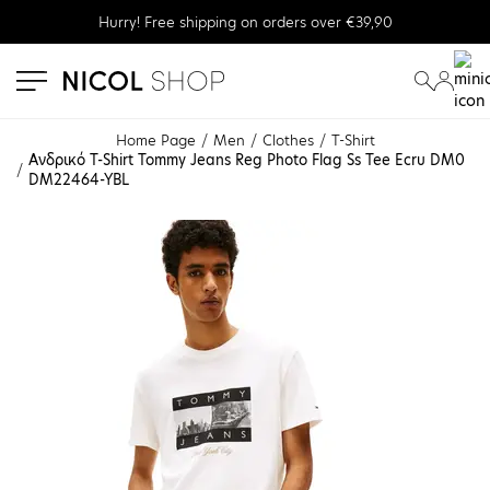
Hurry! Free shipping on orders over €39,90
se menu
submenu
submenu
Home Page
Men
Clothes
T-Shirt
Ανδρικό T-Shirt Tommy Jeans Reg Photo Flag Ss Tee Ecru DM0
DM22464-YBL