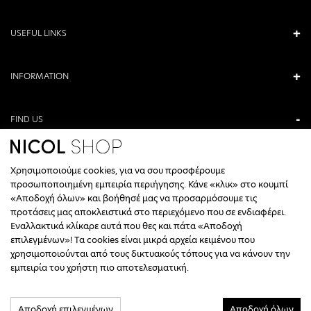
USEFUL LINKS
INFORMATION
FIND US
ANTONIOU KAMARA 3, VERIA, GREECE
Χρησιμοποιούμε cookies, για να σου προσφέρουμε
+30 23310 76336
προσωποποιημένη εμπειρία περιήγησης. Κάνε «κλικ» στο κουμπί
«Αποδοχή όλων» και βοήθησέ μας να προσαρμόσουμε τις
CALL CENTER HOURS
προτάσεις μας αποκλειστικά στο περιεχόμενο που σε ενδιαφέρει.
Εναλλακτικά κλίκαρε αυτά που θες και πάτα «Αποδοχή
ΔΕΥΤΕΡΑ, ΤΕΤΑΡΤΗ: 09:00 - 14:30
επιλεγμένων»! Τα cookies είναι μικρά αρχεία κειμένου που
ΤΡΙΤΗ, ΠΕΜΠΤΗ, ΠΑΡΑΣΚΕΥΗ: 09:30 - 14:00 & 17:30 - 21:00
χρησιμοποιούνται από τους δικτυακούς τόπους για να κάνουν την
ΣΑΒΒΑΤΟ: 09:30 - 14:30
εμπειρία του χρήστη πιο αποτελεσματική.
INFO@NICOLSHOP.GR
Αποδοχή επιλεγμένων
Αποδοχή όλων