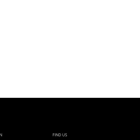
N
FIND US