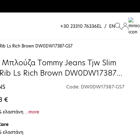
+30 23310 76336
EL
/
EN
l Rib Ls Rich Brown DW0DW17387-GS7
α Μπλούζα Τommy Jeans Tjw Slim
l Rib Ls Rich Brown DW0DW17387-
NS
Code: DW0DW17387-GS7
3 €
% ελαστάνη
...more
Care
% ελαστάνη