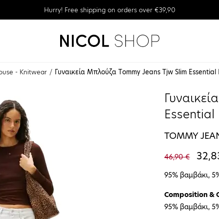
Hurry! Free shipping on orders over €39,90
ouse - Knitwear
Γυναικεία Μπλούζα Τommy Jeans Tjw Slim Essentia
Γυναικεί
Essentia
GS7
TOMMY JEA
32,8
46,90 €
95% βαμβάκι, 5
Composition & 
95% βαμβάκι, 5