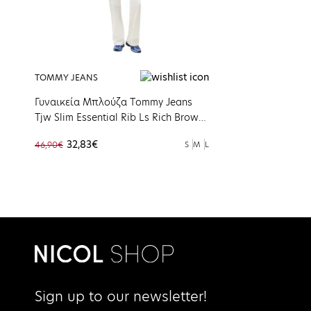
TOMMY JEANS
Γυναικεία Μπλούζα Τommy Jeans
Tjw Slim Essential Rib Ls Rich Brown
DW0DW17387-GS7
32,83€
46,90€
S
M
L
Sign up to our newsletter!