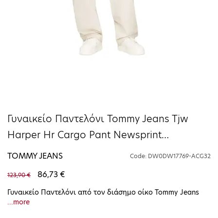
Γυναικείο Παντελόνι Tommy Jeans Tjw
Harper Hr Cargo Pant Newsprint
DW0DW17769-ACG32
TOMMY JEANS
Code: DW0DW17769-ACG32
86,73 €
123,90 €
Γυναικείο Παντελόνι από τον διάσημο οίκο Tommy Jeans
...more