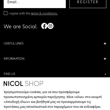
REGISTER
I agree with the
terms & conditions.
We are Social.
USEFUL LINKS
INFORMATION
FIND US
ANTONIOU KAMARA 3, VERIA, GREECE
Χρησιμοποιούμε cookies, για να σου προσφέρουμε
+30 23310 76336
προσωποποιημένη εμπειρία περιήγησης. Κάνε «κλικ» στο κουμπί
«Αποδοχή όλων» και βοήθησέ μας να προσαρμόσουμε τις
CALL CENTER HOURS
προτάσεις μας αποκλειστικά στο περιεχόμενο που σε ενδιαφέρει.