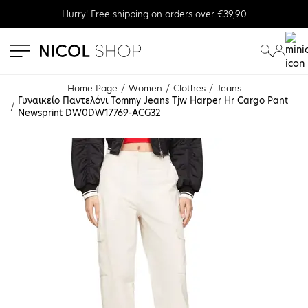
Hurry! Free shipping on orders over €39,90
se menu
submenu
submenu
Home Page
Women
Clothes
Jeans
Γυναικείο Παντελόνι Tommy Jeans Tjw Harper Hr Cargo Pant 
Newsprint DW0DW17769-ACG32