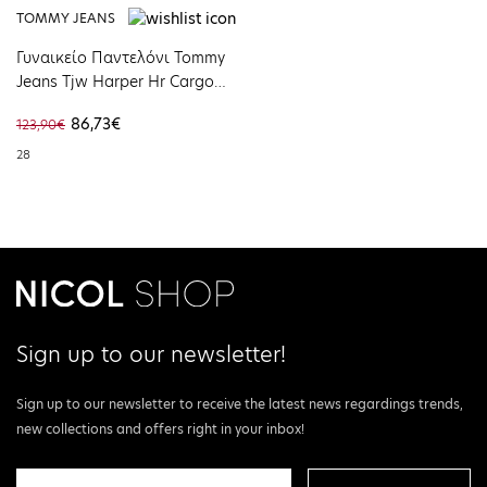
TOMMY JEANS
Γυναικείο Παντελόνι Tommy
Jeans Tjw Harper Hr Cargo
Pant Newsprint
86,73€
123,90€
DW0DW17769-ACG32
28
Sign up to our newsletter!
Sign up to our newsletter to receive the latest news regardings trends,
new collections and offers right in your inbox!