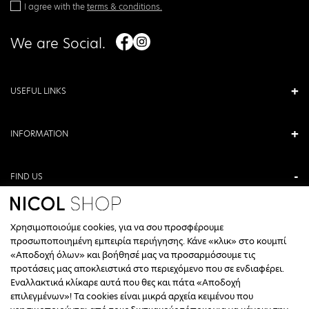
I agree with the
terms & conditions.
We are Social.
USEFUL LINKS
INFORMATION
FIND US
ANTONIOU KAMARA 3, VERIA, GREECE
Χρησιμοποιούμε cookies, για να σου προσφέρουμε
+30 23310 76336
προσωποποιημένη εμπειρία περιήγησης. Κάνε «κλικ» στο κουμπί
«Αποδοχή όλων» και βοήθησέ μας να προσαρμόσουμε τις
CALL CENTER HOURS
προτάσεις μας αποκλειστικά στο περιεχόμενο που σε ενδιαφέρει.
Εναλλακτικά κλίκαρε αυτά που θες και πάτα «Αποδοχή
ΔΕΥΤΕΡΑ, ΤΕΤΑΡΤΗ: 09:00 - 14:30
επιλεγμένων»! Τα cookies είναι μικρά αρχεία κειμένου που
ΤΡΙΤΗ, ΠΕΜΠΤΗ, ΠΑΡΑΣΚΕΥΗ: 09:30 - 14:00 & 17:30 - 21:00