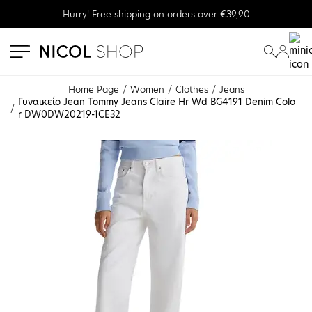
Hurry! Free shipping on orders over €39,90
se menu
submenu
submenu
Home Page
Women
Clothes
Jeans
Γυναικείο Jean Tommy Jeans Claire Hr Wd BG4191 Denim Colo
r DW0DW20219-1CE32