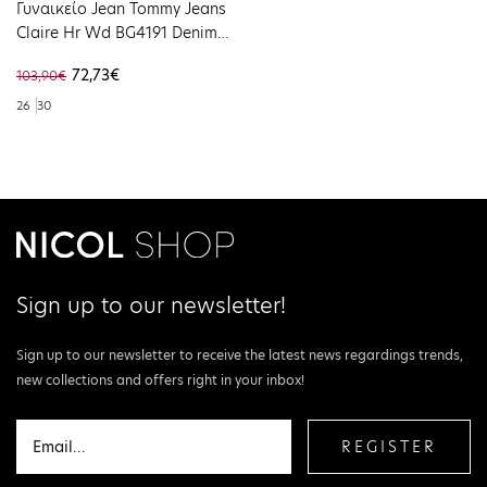
Γυναικείο Jean Tommy Jeans
Claire Hr Wd BG4191 Denim
Color DW0DW20219-1CE32
72,73€
103,90€
26
30
Sign up to our newsletter!
Sign up to our newsletter to receive the latest news regardings trends,
new collections and offers right in your inbox!
REGISTER