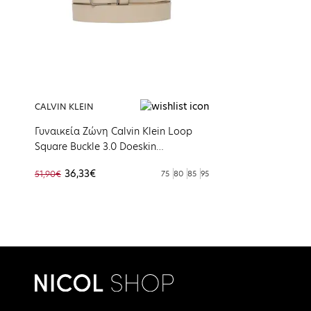
CALVIN KLEIN
Γυναικεία Ζώνη Calvin Klein Loop
Square Buckle 3.0 Doeskin
K60K613154-PBP
36,33€
51,90€
75
80
85
95