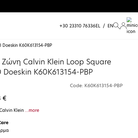
+30 23310 76336
EL
/
EN
.0 Doeskin K60K613154-PBP
 Ζώνη Calvin Klein Loop Square
.0 Doeskin K60K613154-PBP
Code: K60K613154-PBP
3 €
Calvin Klein
...more
Care
έρμα