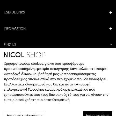
USEFUL LINKS
INFORMATION
FIND US
ANTONIOU KAMARA 3, VERIA, GREECE
Χρησιμοποιούμε cookies, για να σου προσφέρουμε
+30 23310 76336
προσωποποιημένη εμπειρία περιήγησης. Κάνε «κλικ» στο κουμπί
«Αποδοχή όλων» και βοήθησέ μας να προσαρμόσουμε τις
CALL CENTER HOURS
προτάσεις μας αποκλειστικά στο περιεχόμενο που σε ενδιαφέρει.
Εναλλακτικά κλίκαρε αυτά που θες και πάτα «Αποδοχή
ΔΕΥΤΕΡΑ, ΤΕΤΑΡΤΗ: 09:00 - 14:30
επιλεγμένων»! Τα cookies είναι μικρά αρχεία κειμένου που
ΤΡΙΤΗ, ΠΕΜΠΤΗ, ΠΑΡΑΣΚΕΥΗ: 09:30 - 14:00 & 17:30 - 21:00
χρησιμοποιούνται από τους δικτυακούς τόπους για να κάνουν την
ΣΑΒΒΑΤΟ: 09:30 - 14:30
εμπειρία του χρήστη πιο αποτελεσματική.
INFO@NICOLSHOP.GR
Αποδοχή επιλεγμένων
Αποδοχή όλων