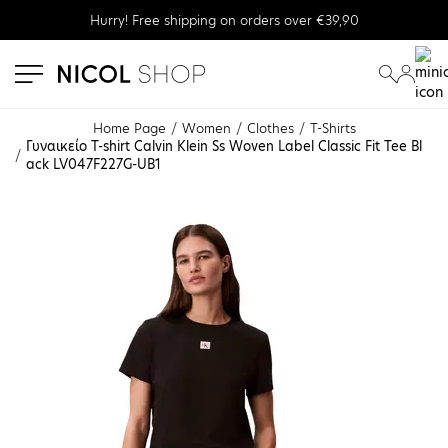
Hurry! Free shipping on orders over €39,90
se menu
submenu
submenu
Home Page
Women
Clothes
T-Shirts
Γυναικείο T-shirt Calvin Klein Ss Woven Label Classic Fit Tee Bl
ack LV047F227G-UB1