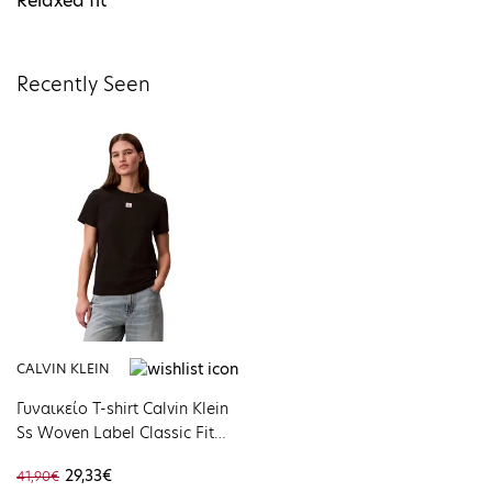
Relaxed fit
Recently Seen
CALVIN KLEIN
Γυναικείο T-shirt Calvin Klein
Ss Woven Label Classic Fit
Tee Black LV047F227G-UB1
29,33€
41,90€