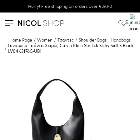
Hurry! Free shipping on orders over €39,90
se menu
submenu
submenu
Home Page
Women
Τσαντες
Shoulder Bags - Handbags
Γυναικεία Τσάντα Χειρός Calvin Klein Stn Lck Slchy Smll S Black 
LV04K3176G-UB1