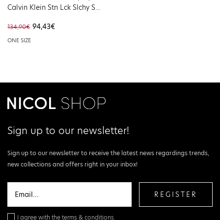
Calvin Klein Stn Lck Slchy Smll
S Black LV04K3176G-UB1
94,43€
134,90€
ONE SIZE
Sign up to our newsletter!
Sign up to our newsletter to receive the latest news regardings trends,
new collections and offers right in your inbox!
REGISTER
I agree with the
terms & conditions.