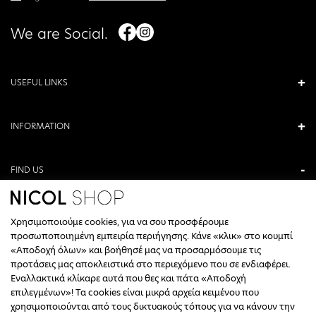
We are Social.
USEFUL LINKS
INFORMATION
FIND US
ANTONIOU KAMARA 3, VERIA, GREECE
Χρησιμοποιούμε cookies, για να σου προσφέρουμε
+30 23310 76336
προσωποποιημένη εμπειρία περιήγησης. Κάνε «κλικ» στο κουμπί
«Αποδοχή όλων» και βοήθησέ μας να προσαρμόσουμε τις
CALL CENTER HOURS
προτάσεις μας αποκλειστικά στο περιεχόμενο που σε ενδιαφέρει.
Εναλλακτικά κλίκαρε αυτά που θες και πάτα «Αποδοχή
ΔΕΥΤΕΡΑ, ΤΕΤΑΡΤΗ: 09:00 - 14:30
επιλεγμένων»! Τα cookies είναι μικρά αρχεία κειμένου που
ΤΡΙΤΗ, ΠΕΜΠΤΗ, ΠΑΡΑΣΚΕΥΗ: 09:30 - 14:00 & 17:30 - 21:00
χρησιμοποιούνται από τους δικτυακούς τόπους για να κάνουν την
ΣΑΒΒΑΤΟ: 09:30 - 14:30