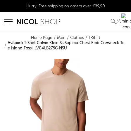
Hurry! Free shipping on orders over €39,90
se menu
submenu
submenu
Home Page
Men
Clothes
T-Shirt
Ανδρικό Τ-Shirt Calvin Klein Ss Supima Chest Emb Crewneck Te
e Island Fossil LV04LB275G-NSU