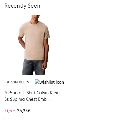
Recently Seen
CALVIN KLEIN
Ανδρικό Τ-Shirt Calvin Klein
Ss Supima Chest Emb
Crewneck Tee Island Fossil
36,33€
51,90€
LV04LB275G-NSU
S