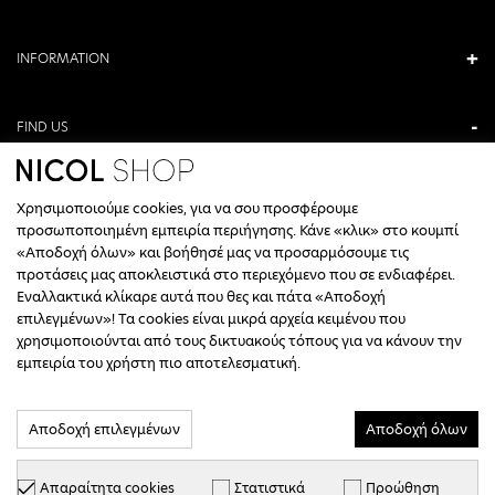
INFORMATION
FIND US
ANTONIOU KAMARA 3, VERIA, GREECE
Χρησιμοποιούμε cookies, για να σου προσφέρουμε
+30 23310 76336
προσωποποιημένη εμπειρία περιήγησης. Κάνε «κλικ» στο κουμπί
«Αποδοχή όλων» και βοήθησέ μας να προσαρμόσουμε τις
CALL CENTER HOURS
προτάσεις μας αποκλειστικά στο περιεχόμενο που σε ενδιαφέρει.
Εναλλακτικά κλίκαρε αυτά που θες και πάτα «Αποδοχή
ΔΕΥΤΕΡΑ, ΤΕΤΑΡΤΗ: 09:00 - 14:30
επιλεγμένων»! Τα cookies είναι μικρά αρχεία κειμένου που
ΤΡΙΤΗ, ΠΕΜΠΤΗ, ΠΑΡΑΣΚΕΥΗ: 09:30 - 14:00 & 17:30 - 21:00
χρησιμοποιούνται από τους δικτυακούς τόπους για να κάνουν την
ΣΑΒΒΑΤΟ: 09:30 - 14:30
εμπειρία του χρήστη πιο αποτελεσματική.
INFO@NICOLSHOP.GR
Αποδοχή επιλεγμένων
Αποδοχή όλων
Απαραίτητα cookies
Στατιστικά
Προώθηση