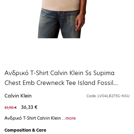
Ανδρικό Τ-Shirt Calvin Klein Ss Supima
Chest Emb Crewneck Tee Island Fossil
LV04LB275G-NSU
Calvin Klein
Code: LV04LB275G-NSU
36,33 €
51,90 €
Ανδρικό Τ-Shirt Calvin Klein
...more
Composition & Care