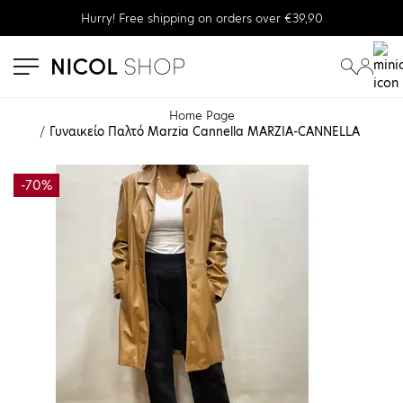
Hurry! Free shipping on orders over €39,90
se menu
submenu
submenu
Home Page
Γυναικείο Παλτό Μarzia Cannella MARZIA-CANNELLA
-70%