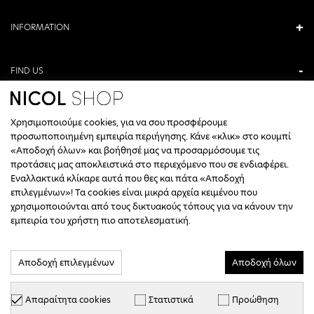
INFORMATION
FIND US
ANTONIOU KAMARA 3, VERIA, GREECE
Χρησιμοποιούμε cookies, για να σου προσφέρουμε
+30 23310 76336
προσωποποιημένη εμπειρία περιήγησης. Κάνε «κλικ» στο κουμπί
«Αποδοχή όλων» και βοήθησέ μας να προσαρμόσουμε τις
CALL CENTER HOURS
προτάσεις μας αποκλειστικά στο περιεχόμενο που σε ενδιαφέρει.
Εναλλακτικά κλίκαρε αυτά που θες και πάτα «Αποδοχή
ΔΕΥΤΕΡΑ, ΤΕΤΑΡΤΗ: 09:00 - 14:30
επιλεγμένων»! Τα cookies είναι μικρά αρχεία κειμένου που
ΤΡΙΤΗ, ΠΕΜΠΤΗ, ΠΑΡΑΣΚΕΥΗ: 09:30 - 14:00 & 17:30 - 21:00
χρησιμοποιούνται από τους δικτυακούς τόπους για να κάνουν την
ΣΑΒΒΑΤΟ: 09:30 - 14:30
εμπειρία του χρήστη πιο αποτελεσματική.
INFO@NICOLSHOP.GR
Αποδοχή επιλεγμένων
Αποδοχή όλων
Απαραίτητα cookies
Στατιστικά
Προώθηση
Copyright © 2026 - NICOL SHOP - All Rights Reserved