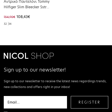
Αντρικό Παντελόνι Tommy
Hilfiger Slim Bleecker Sstr
Bryce Black MW0MW36685-
108,43€
154,90€
1B434
32
34
Sign up to our newsletter!
Sign up to our newsletter to receive the latest news regardings trends,
new collections and offers right in your inbox!
REGISTER