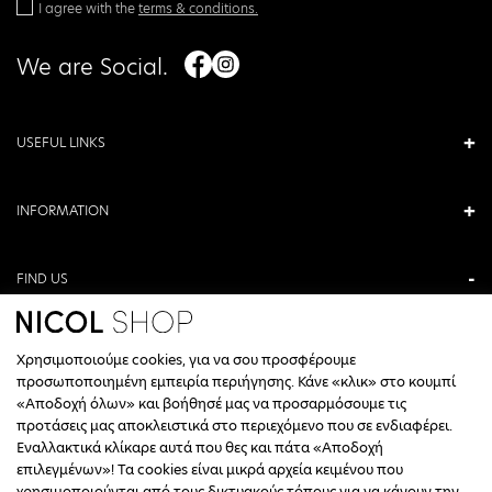
I agree with the
terms & conditions.
We are Social.
USEFUL LINKS
INFORMATION
FIND US
ANTONIOU KAMARA 3, VERIA, GREECE
Χρησιμοποιούμε cookies, για να σου προσφέρουμε
+30 23310 76336
προσωποποιημένη εμπειρία περιήγησης. Κάνε «κλικ» στο κουμπί
«Αποδοχή όλων» και βοήθησέ μας να προσαρμόσουμε τις
CALL CENTER HOURS
προτάσεις μας αποκλειστικά στο περιεχόμενο που σε ενδιαφέρει.
Εναλλακτικά κλίκαρε αυτά που θες και πάτα «Αποδοχή
ΔΕΥΤΕΡΑ, ΤΕΤΑΡΤΗ: 09:00 - 14:30
επιλεγμένων»! Τα cookies είναι μικρά αρχεία κειμένου που
ΤΡΙΤΗ, ΠΕΜΠΤΗ, ΠΑΡΑΣΚΕΥΗ: 09:30 - 14:00 & 17:30 - 21:00
χρησιμοποιούνται από τους δικτυακούς τόπους για να κάνουν την