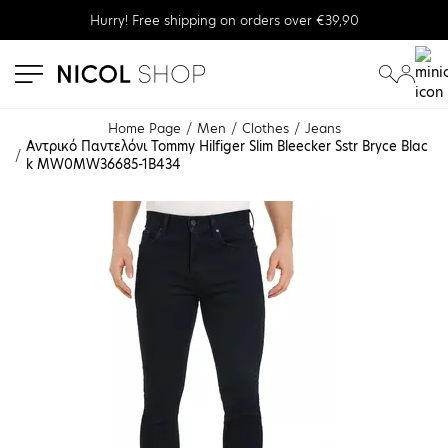
Hurry! Free shipping on orders over €39,90
se menu
submenu
submenu
Home Page
Men
Clothes
Jeans
Αντρικό Παντελόνι Tommy Hilfiger Slim Bleecker Sstr Bryce Blac
k MW0MW36685-1B434